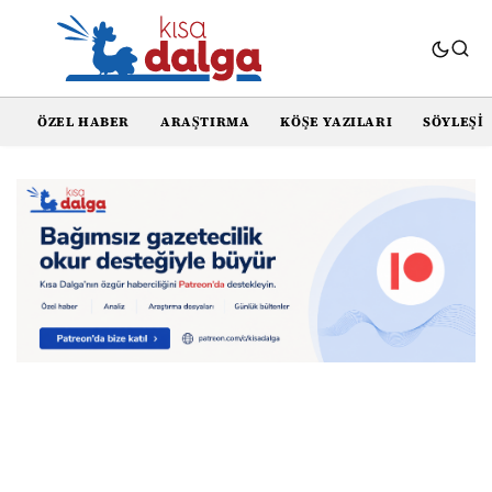
ÖZEL HABER
ARAŞTIRMA
KÖŞE YAZILARI
SÖYLEŞI