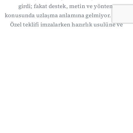
girdi; fakat destek, metin ve yöntem
konusunda uzlaşma anlamına gelmiyor. Özgür
Özel teklifi imzalarken hazırlık usulüne ve
demokratikleşme başlıklarının dışarıda
bırakılmasına şerh düştü. Asıl eşik cuma
günkü komisyon: On iki maddelik erteleme
mekanizmasının kimleri, hangi koşulla ve ne
zaman kapsayacağı orada somutlaşacak.
06/08/2026 19:41
·