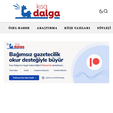
ÖZEL HABER
ARAŞTIRMA
KÖŞE YAZILARI
SÖYLEŞI