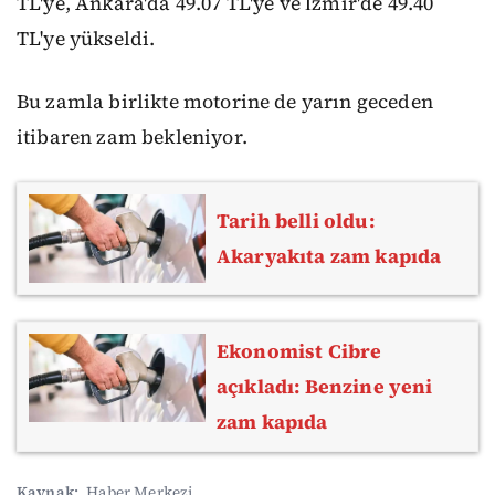
TL'ye, Ankara'da 49.07 TL'ye ve İzmir'de 49.40
TL'ye yükseldi.
Bu zamla birlikte motorine de yarın geceden
itibaren zam bekleniyor.
Tarih belli oldu:
Akaryakıta zam kapıda
Ekonomist Cibre
açıkladı: Benzine yeni
zam kapıda
Kaynak:
Haber Merkezi