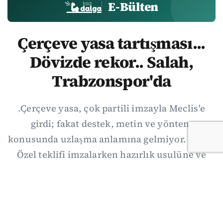
E-Bülten
Çerçeve yasa tartışması...
Dövizde rekor.. Salah,
Trabzonspor'da
.Çerçeve yasa, çok partili imzayla Meclis'e
girdi; fakat destek, metin ve yöntem
konusunda uzlaşma anlamına gelmiyor. Özgür
Özel teklifi imzalarken hazırlık usulüne ve
demokratikleşme başlıklarının dışarıda
bırakılmasına şerh düştü. Asıl eşik cuma
günkü komisyon: On iki maddelik erteleme
mekanizmasının kimleri, hangi koşulla ve ne