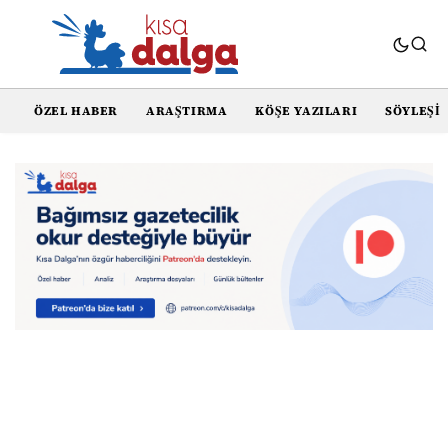
ÖZEL HABER
ARAŞTIRMA
KÖŞE YAZILARI
SÖYLEŞI