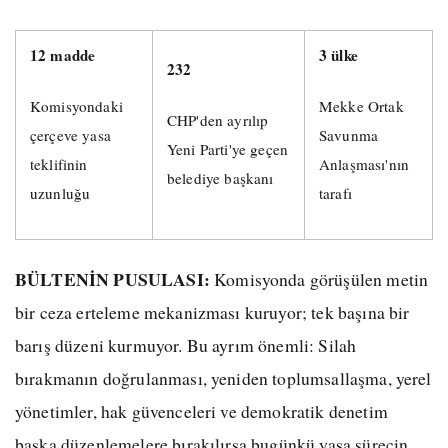
12 madde
3 ülke
232
Komisyondaki
Mekke Ortak
CHP'den ayrılıp
çerçeve yasa
Savunma
Yeni Parti'ye geçen
teklifinin
Anlaşması'nın
belediye başkanı
uzunluğu
tarafı
BÜLTENİN PUSULASI:
Komisyonda görüşülen metin
bir ceza erteleme mekanizması kuruyor; tek başına bir
barış düzeni kurmuyor. Bu ayrım önemli: Silah
bırakmanın doğrulanması, yeniden toplumsallaşma, yerel
yönetimler, hak güvenceleri ve demokratik denetim
başka düzenlemelere bırakılırsa bugünkü yasa sürecin