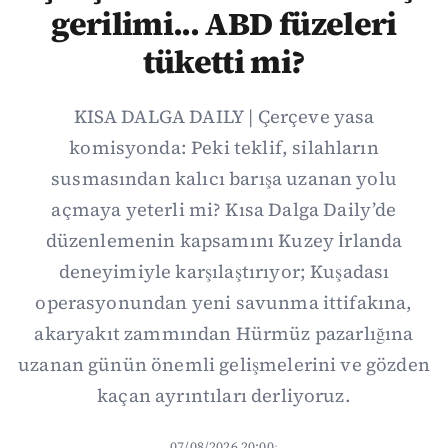
gerilimi... ABD füzeleri
tüketti mi?
KISA DALGA DAILY | Çerçeve yasa
komisyonda: Peki teklif, silahların
susmasından kalıcı barışa uzanan yolu
açmaya yeterli mi? Kısa Dalga Daily’de
düzenlemenin kapsamını Kuzey İrlanda
deneyimiyle karşılaştırıyor; Kuşadası
operasyonundan yeni savunma ittifakına,
akaryakıt zammından Hürmüz pazarlığına
uzanan günün önemli gelişmelerini ve gözden
kaçan ayrıntıları derliyoruz.
07/08/2026 20:00
·