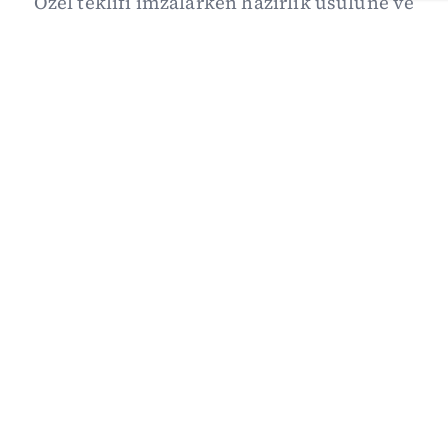
Özel teklifi imzalarken hazırlık usulüne ve
demokratikleşme başlıklarının dışarıda
bırakılmasına şerh düştü. Asıl eşik cuma
günkü komisyon: On iki maddelik erteleme
mekanizmasının kimleri, hangi koşulla ve ne
zaman kapsayacağı orada somutlaşacak.
06/08/2026 19:41
·