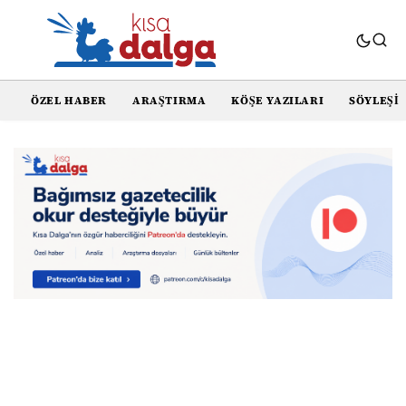
ÖZEL HABER
ARAŞTIRMA
KÖŞE YAZILARI
SÖYLEŞI