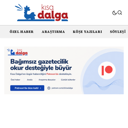
ÖZEL HABER
ARAŞTIRMA
KÖŞE YAZILARI
SÖYLEŞI