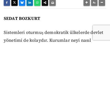
SEDAT BOZKURT
Sistemleri oturmuş demokratik ülkelerde devlet
yönetimi de kolaydır. Kurumlar neyi nasıl
yapacaklarını ya da yapmayacaklarını bilirler.
Anayasa ve yasalar mutlaktır, uyulmaması diye
bir şey söz konusu olamaz. Seçimlerde siyasi
partiler güncel meselelere ilişkin farklı çözüm
önerilerini, anayasa ve yasalara bağlı kalarak
nasıl gerçekleştireceklerini anlatırlar. Mesela
Danimarka’da mart ayında yapılan erken
seçimlerin konusu sosyal demokratlar açısından