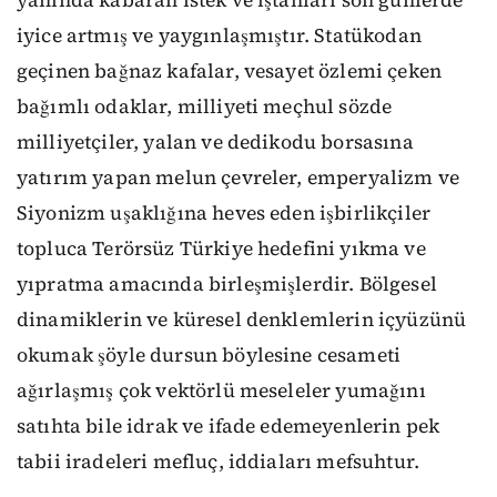
yanında kabaran istek ve iştahları son günlerde
iyice artmış ve yaygınlaşmıştır. Statükodan
geçinen bağnaz kafalar, vesayet özlemi çeken
bağımlı odaklar, milliyeti meçhul sözde
milliyetçiler, yalan ve dedikodu borsasına
yatırım yapan melun çevreler, emperyalizm ve
Siyonizm uşaklığına heves eden işbirlikçiler
topluca Terörsüz Türkiye hedefini yıkma ve
yıpratma amacında birleşmişlerdir. Bölgesel
dinamiklerin ve küresel denklemlerin içyüzünü
okumak şöyle dursun böylesine cesameti
ağırlaşmış çok vektörlü meseleler yumağını
satıhta bile idrak ve ifade edemeyenlerin pek
tabii iradeleri mefluç, iddiaları mefsuhtur.