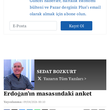
Güncel haberler, haftalık ekonomi
bülteni ve Pazar derginiz Plus’ı email
olarak almak için abone olun.
Kayıt Ol
SEDAT BOZKURT
Yazarın Tüm Yazıları >
Erdoğan’ın masasındaki anket
Yayınlanma:
09/08/2026 00:10