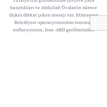
Türkiye’nin gündeminde çerçeve yasa
hazırlıkları ve Abdullah Öcalan’ın sürece
ilişkin dikkat çeken mesajı var. Etimesgut
Belediyesi operasyonundan temmuz
enflasyonuna, İran–ABD geriliminden
Suriye’deki gelişmelere uzanan günün önemli
haberlerini; gözden kaçan ayrıntılar, kültür-
sanat ve spor gündemiyle birlikte Kısa Dalga
Daily’de derledik. 3 Ağustos’un kapsamlı
haber özeti burada.
03/08/2026 18:27
·