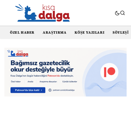
ÖZEL HABER
ARAŞTIRMA
KÖŞE YAZILARI
SÖYLEŞI