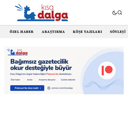
ÖZEL HABER
ARAŞTIRMA
KÖŞE YAZILARI
SÖYLEŞI