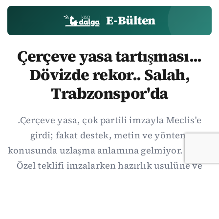
E-Bülten
Çerçeve yasa tartışması...
Dövizde rekor.. Salah,
Trabzonspor'da
.Çerçeve yasa, çok partili imzayla Meclis'e
girdi; fakat destek, metin ve yöntem
konusunda uzlaşma anlamına gelmiyor. Özgür
Özel teklifi imzalarken hazırlık usulüne ve
demokratikleşme başlıklarının dışarıda
bırakılmasına şerh düştü. Asıl eşik cuma
günkü komisyon: On iki maddelik erteleme