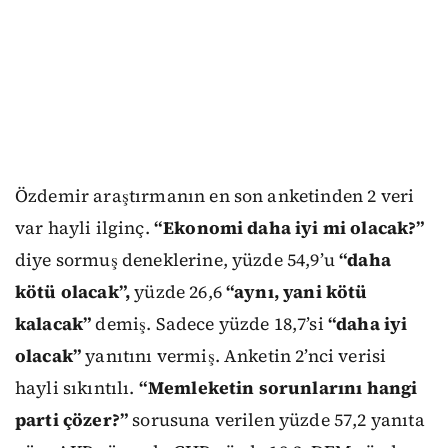
Özdemir araştırmanın en son anketinden 2 veri
var hayli ilginç.
“Ekonomi daha iyi mi olacak?”
diye sormuş deneklerine, yüzde 54,9’u
“daha
kötü olacak”,
yüzde 26,6
“aynı, yani kötü
kalacak”
demiş. Sadece yüzde 18,7’si
“daha iyi
olacak”
yanıtını vermiş. Anketin 2’nci verisi
hayli sıkıntılı.
“Memleketin sorunlarını hangi
parti çözer?”
sorusuna verilen yüzde 57,2 yanıta