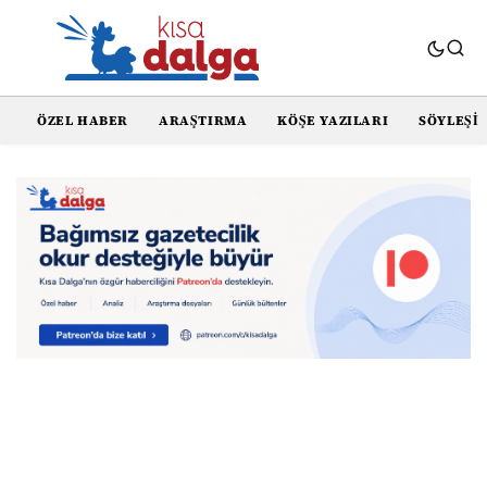
ÖZEL HABER
ARAŞTIRMA
KÖŞE YAZILARI
SÖYLEŞI