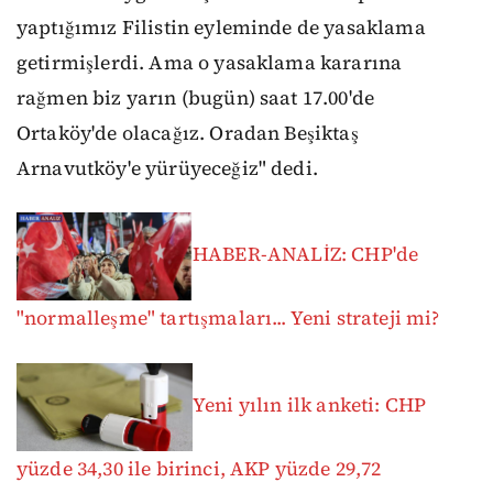
yaptığımız Filistin eyleminde de yasaklama
getirmişlerdi. Ama o yasaklama kararına
rağmen biz yarın (bugün) saat 17.00'de
Ortaköy'de olacağız. Oradan Beşiktaş
Arnavutköy'e yürüyeceğiz" dedi.
HABER-ANALİZ: CHP'de
"normalleşme" tartışmaları... Yeni strateji mi?
Yeni yılın ilk anketi: CHP
yüzde 34,30 ile birinci, AKP yüzde 29,72