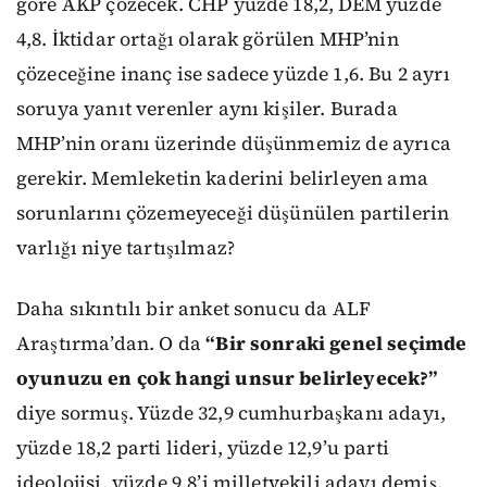
göre AKP çözecek. CHP yüzde 18,2, DEM yüzde
4,8. İktidar ortağı olarak görülen MHP’nin
çözeceğine inanç ise sadece yüzde 1,6. Bu 2 ayrı
soruya yanıt verenler aynı kişiler. Burada
MHP’nin oranı üzerinde düşünmemiz de ayrıca
gerekir. Memleketin kaderini belirleyen ama
sorunlarını çözemeyeceği düşünülen partilerin
varlığı niye tartışılmaz?
Daha sıkıntılı bir anket sonucu da ALF
Araştırma’dan. O da
“Bir sonraki genel seçimde
oyunuzu en çok hangi unsur belirleyecek?”
diye sormuş. Yüzde 32,9 cumhurbaşkanı adayı,
yüzde 18,2 parti lideri, yüzde 12,9’u parti
ideolojisi, yüzde 9,8’i milletvekili adayı demiş.