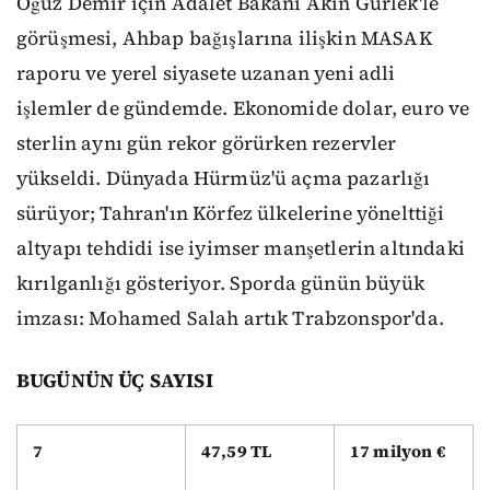
Oğuz Demir için Adalet Bakanı Akın Gürlek'le
görüşmesi, Ahbap bağışlarına ilişkin MASAK
raporu ve yerel siyasete uzanan yeni adli
işlemler de gündemde. Ekonomide dolar, euro ve
sterlin aynı gün rekor görürken rezervler
yükseldi. Dünyada Hürmüz'ü açma pazarlığı
sürüyor; Tahran'ın Körfez ülkelerine yönelttiği
altyapı tehdidi ise iyimser manşetlerin altındaki
kırılganlığı gösteriyor. Sporda günün büyük
imzası: Mohamed Salah artık Trabzonspor'da.
BUGÜNÜN ÜÇ SAYISI
7
47,59 TL
17 milyon €