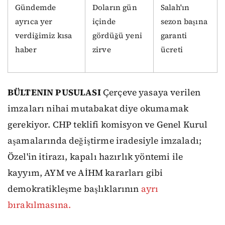
Gündemde
Doların gün
Salah'ın
ayrıca yer
içinde
sezon başına
verdiğimiz kısa
gördüğü yeni
garanti
haber
zirve
ücreti
BÜLTENIN PUSULASI
Çerçeve yasaya verilen
imzaları nihai mutabakat diye okumamak
gerekiyor. CHP teklifi komisyon ve Genel Kurul
aşamalarında değiştirme iradesiyle imzaladı;
Özel'in itirazı, kapalı hazırlık yöntemi ile
kayyım, AYM ve AİHM kararları gibi
demokratikleşme başlıklarının
ayrı
bırakılmasına.