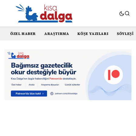
ÖZEL HABER
ARAŞTIRMA
KÖŞE YAZILARI
SÖYLEŞI