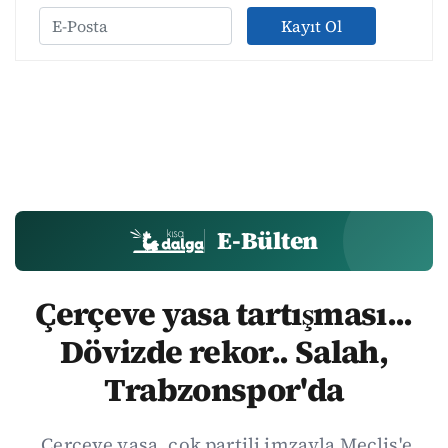
Kayıt Ol
E-Bülten
Çerçeve yasa tartışması...
Dövizde rekor.. Salah,
Trabzonspor'da
.Çerçeve yasa, çok partili imzayla Meclis'e