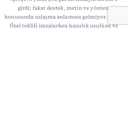
girdi; fakat destek, metin ve yöntem
konusunda uzlaşma anlamına gelmiyor. Özgür
Özel teklifi imzalarken hazırlık usulüne ve
demokratikleşme başlıklarının dışarıda
bırakılmasına şerh düştü. Asıl eşik cuma
günkü komisyon: On iki maddelik erteleme
mekanizmasının kimleri, hangi koşulla ve ne
zaman kapsayacağı orada somutlaşacak.
06/08/2026 19:41
·