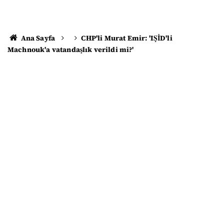
Ana Sayfa
CHP'li Murat Emir: 'IŞİD'li
Machnouk'a vatandaşlık verildi mi?'