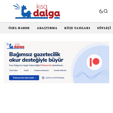
ÖZEL HABER
ARAŞTIRMA
KÖŞE YAZILARI
SÖYLEŞI