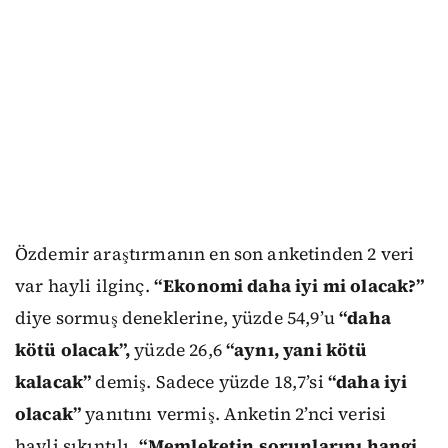
Özdemir araştırmanın en son anketinden 2 veri
var hayli ilginç.
“Ekonomi daha iyi mi olacak?”
diye sormuş deneklerine, yüzde 54,9’u
“daha
kötü olacak”,
yüzde 26,6
“aynı, yani kötü
kalacak”
demiş. Sadece yüzde 18,7’si
“daha iyi
olacak”
yanıtını vermiş. Anketin 2’nci verisi
hayli sıkıntılı.
“Memleketin sorunlarını hangi