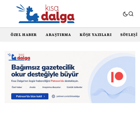
ÖZEL HABER
ARAŞTIRMA
KÖŞE YAZILARI
SÖYLEŞI