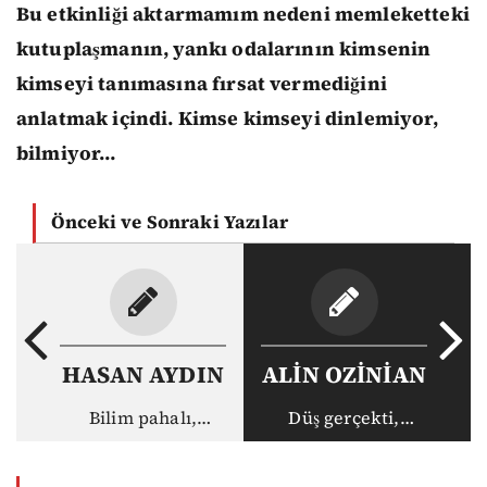
Bu etkinliği aktarmamım nedeni memleketteki
kutuplaşmanın, yankı odalarının kimsenin
kimseyi tanımasına fırsat vermediğini
anlatmak içindi. Kimse kimseyi dinlemiyor,
bilmiyor…
Önceki ve Sonraki Yazılar
HASAN AYDIN
ALİN OZİNİAN
Bilim pahalı,
Düş gerçekti,
akademisyen ucuz:
gerçek haksız
Vakıf