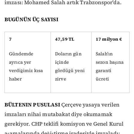
imzası: Mohamed Salah artık Trabzonspor'da.
BUGÜNÜN ÜÇ SAYISI
7
47,59 TL
17 milyon €
Gündemde
Doların gün
Salah'ın
ayrıca yer
içinde
sezon başına
verdiğimiz kısa
gördüğü yeni
garanti
haber
zirve
ücreti
BÜLTENIN PUSULASI
Çerçeve yasaya verilen
imzaları nihai mutabakat diye okumamak
gerekiyor. CHP teklifi komisyon ve Genel Kurul
aşamalarında değiştirme iradesiyle imzaladı;