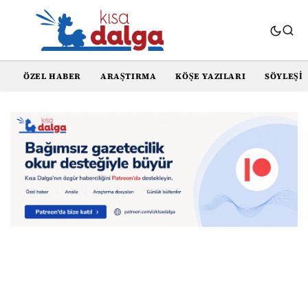
ÖZEL HABER
ARAŞTIRMA
KÖŞE YAZILARI
SÖYLEŞI