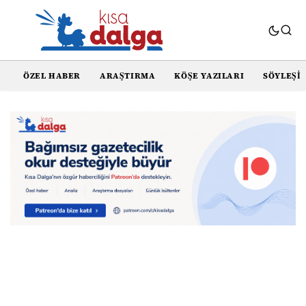
ÖZEL HABER
ARAŞTIRMA
KÖŞE YAZILARI
SÖYLEŞI