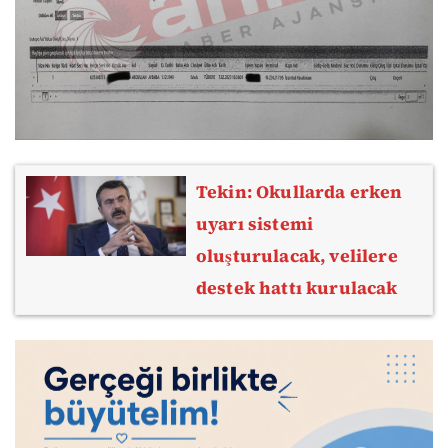
Tekin: Okullarda erken
uyarı sistemi
oluşturulacak, velilere
destek hattı kurulacak