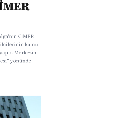
CİMER
alga’nın CİMER
ilcilerinin kamu
 yaptı. Merkezin
mesi” yönünde