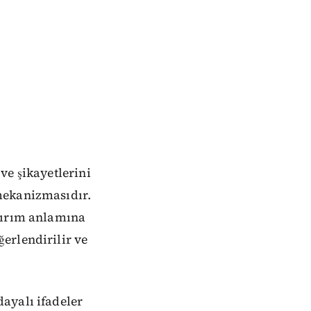
ve şikayetlerini
mekanizmasıdır.
ptırım anlamına
erlendirilir ve
ayalı ifadeler