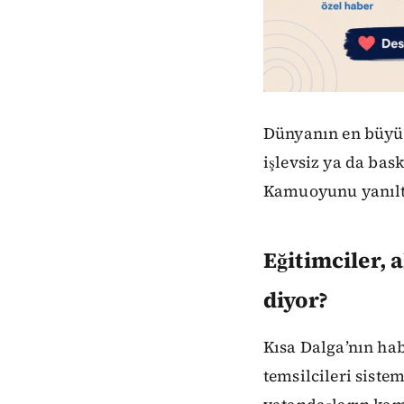
Dünyanın en büyük
işlevsiz ya da bas
Kamuoyunu yanıltm
Eğitimciler, 
diyor?
Kısa Dalga’nın hab
temsilcileri sistem