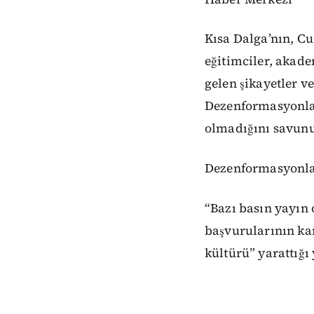
Kısa Dalga’nın, C
eğitimciler, akade
gelen şikayetler ve
Dezenformasyonla 
olmadığını savun
Dezenformasyonla 
“Bazı basın yayın
başvurularının kam
kültürü” yarattığı