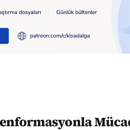
cadele Merkezi’nden savunma: “CİMER baskı aracı değil”
enformasyonla Müca