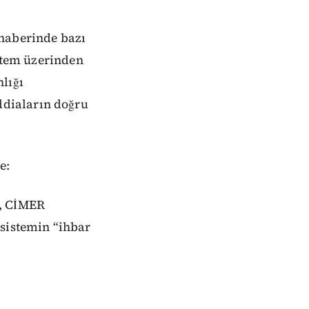
 haberinde bazı
istem üzerinden
nlığı
diaların doğru
e:
n, CİMER
 sistemin “ihbar