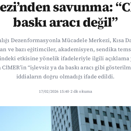
ezi’nden savunma: “
baskı aracı değil”
anlığı Dezenformasyonla Mücadele Merkezi, Kısa D
lan ve bazı eğitimciler, akademisyen, sendika tems
ndeki etkisine yönelik ifadeleriyle ilgili açıklama
CİMER’in “işlevsiz ya da baskı aracı gibi gösteril
iddiaların doğru olmadığı ifade edildi.
17/02/2026 15:40
·
2 dk okuma