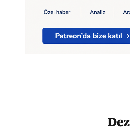
Ana Sayfa
Gündem
Dezenformasyonla Mü
Dez