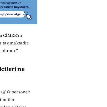
an CİMER’in
ı taşımaktadır.
 olunur.”
cileri ne
sağlık personeli
timciler