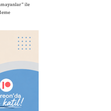
nmayanlar” ile
şleme