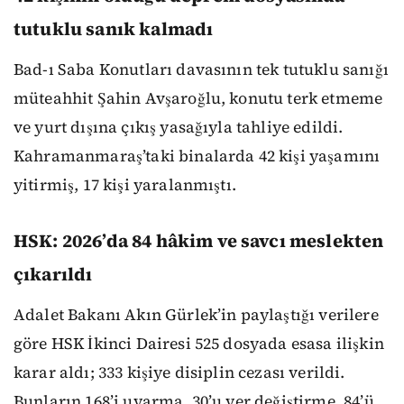
tutuklu sanık kalmadı
Bad-ı Saba Konutları davasının tek tutuklu sanığı
müteahhit Şahin Avşaroğlu, konutu terk etmeme
ve yurt dışına çıkış yasağıyla tahliye edildi.
Kahramanmaraş’taki binalarda 42 kişi yaşamını
yitirmiş, 17 kişi yaralanmıştı.
HSK: 2026’da 84 hâkim ve savcı meslekten
çıkarıldı
Adalet Bakanı Akın Gürlek’in paylaştığı verilere
göre HSK İkinci Dairesi 525 dosyada esasa ilişkin
karar aldı; 333 kişiye disiplin cezası verildi.
Bunların 168’i uyarma, 30’u yer değiştirme, 84’ü