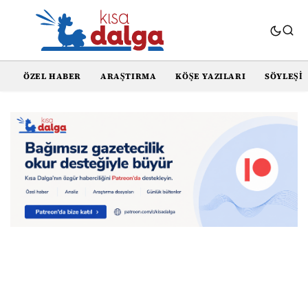
ÖZEL HABER
ARAŞTIRMA
KÖŞE YAZILARI
SÖYLEŞI