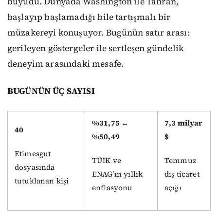
büyüdü. Dünyada Washington ile Tahran,
başlayıp başlamadığı bile tartışmalı bir
müzakereyi konuşuyor. Bugünün satır arası:
gerileyen göstergeler ile sertleşen gündelik
deneyim arasındaki mesafe.
BUGÜNÜN ÜÇ SAYISI
%31,75 ↔
7,3 milyar
40
%50,49
$
Etimesgut
TÜİK ve
Temmuz
dosyasında
ENAG’ın yıllık
dış ticaret
tutuklanan kişi
enflasyonu
açığı