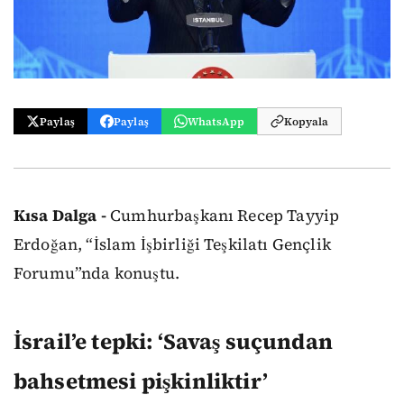
Paylaş
Paylaş
WhatsApp
Kopyala
Kısa Dalga -
Cumhurbaşkanı Recep Tayyip
Erdoğan, “İslam İşbirliği Teşkilatı Gençlik
Forumu”nda konuştu.
İsrail’e tepki: ‘Savaş suçundan
bahsetmesi pişkinliktir’