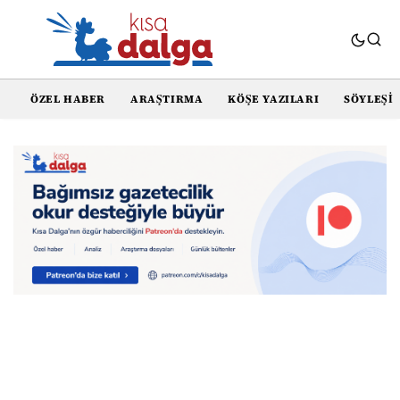
ÖZEL HABER
ARAŞTIRMA
KÖŞE YAZILARI
SÖYLEŞI