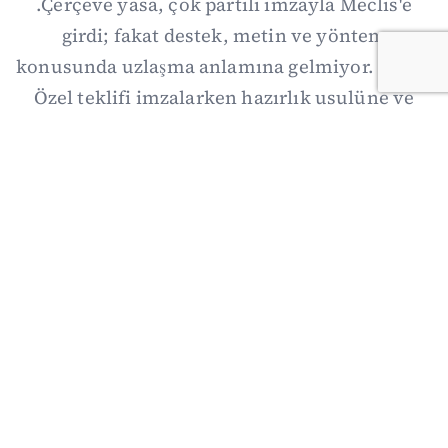
.Çerçeve yasa, çok partili imzayla Meclis'e
girdi; fakat destek, metin ve yöntem
konusunda uzlaşma anlamına gelmiyor. Özgür
Özel teklifi imzalarken hazırlık usulüne ve
demokratikleşme başlıklarının dışarıda
bırakılmasına şerh düştü. Asıl eşik cuma
günkü komisyon: On iki maddelik erteleme
mekanizmasının kimleri, hangi koşulla ve ne
zaman kapsayacağı orada somutlaşacak.
06/08/2026 19:41
·