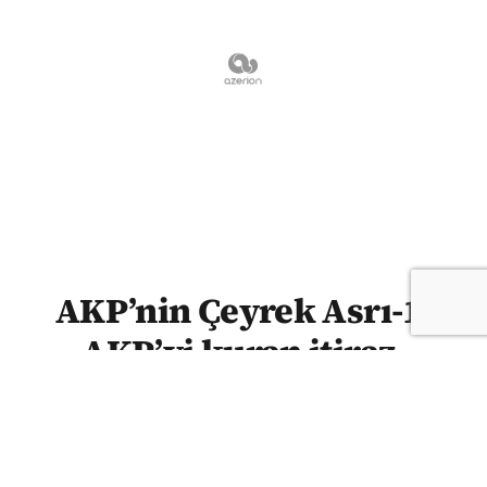
AKP’nin Çeyrek Asrı-1:
AKP’yi kuran itiraz,
Erdoğan’ı yaratan düzen
SEDAT BOZKURT | AKP, 14 Ağustos 2001’de
“lider oligarşisini” sona erdirme, kolektif aklı