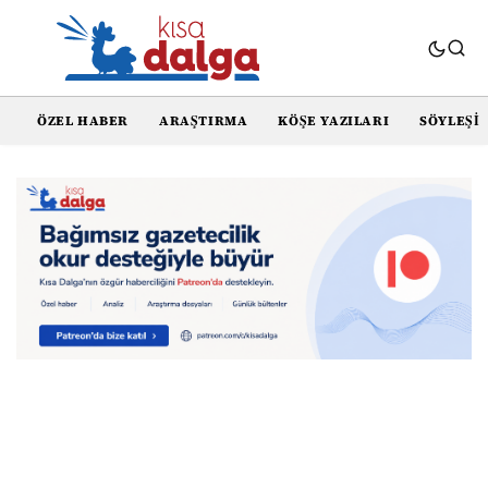
ÖZEL HABER
ARAŞTIRMA
KÖŞE YAZILARI
SÖYLEŞI