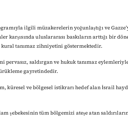
ogramıyla ilgili müzakerelerin yoğunlaştığı ve Gazze’
mler karşısında uluslararası baskıların arttığı bir d
in kural tanımaz zihniyetini göstermektedir.
i pervasız, saldırgan ve hukuk tanımaz eylemleriyl
sürükleme gayretindedir.
m, küresel ve bölgesel istikrarı hedef alan İsrail hay
iam şebekesinin tüm bölgemizi ateşe atan saldırılar