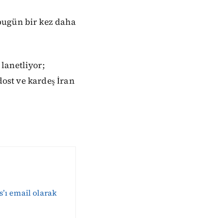
bugün bir kez daha
lanetliyor;
dost ve kardeş İran
s’ı email olarak