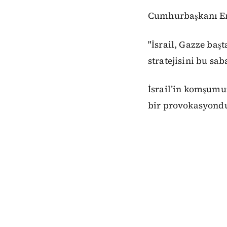
Cumhurbaşkanı Erd
"İsrail, Gazze baş
stratejisini bu sab
İsrail’in komşumuz
bir provokasyondu