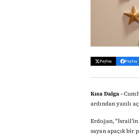
Paylaş
Paylaş
Kısa Dalga -
Cumhur
ardından yazılı aç
Erdoğan, "İsrail'i
sayan apaçık bir 