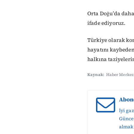
Orta Doğu’da daha
ifade ediyoruz.
Türkiye olarak ko
hayatını kaybedenl
halkına taziyelerim
Kaynak:
Haber Merkez
Abon
İyi ga
Güncel
almak 