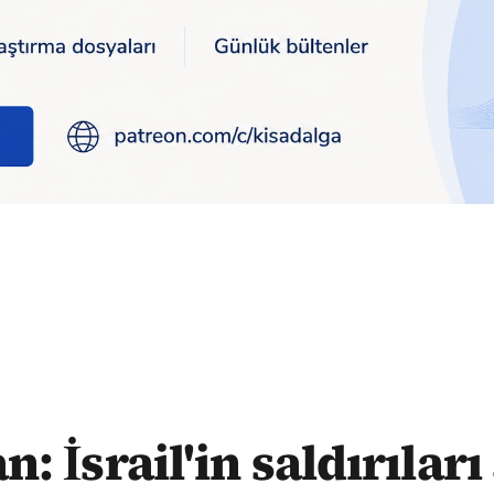
 apaçık bir provokasyondur
: İsrail'in saldırılar