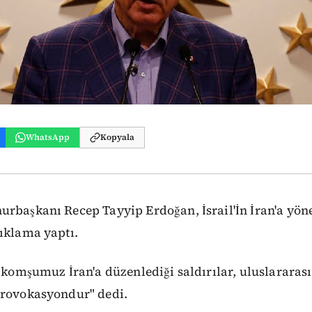
WhatsApp
Kopyala
başkanı Recep Tayyip Erdoğan, İsrail'İn İran'a yönel
ıklama yaptı.
n komşumuz İran'a düzenlediği saldırılar, uluslararas
provokasyondur" dedi.