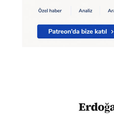
Ana Sayfa
Erdoğan: İsrail'in saldırıları
Erdoğan