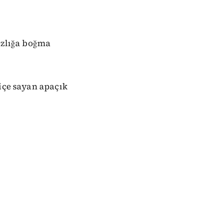
sızlığa boğma
hiçe sayan apaçık