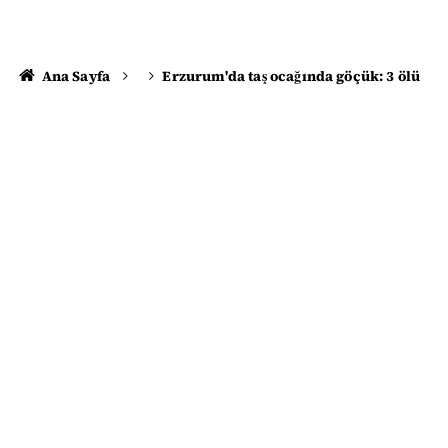
Ana Sayfa
Erzurum'da taş ocağında göçük: 3 ölü