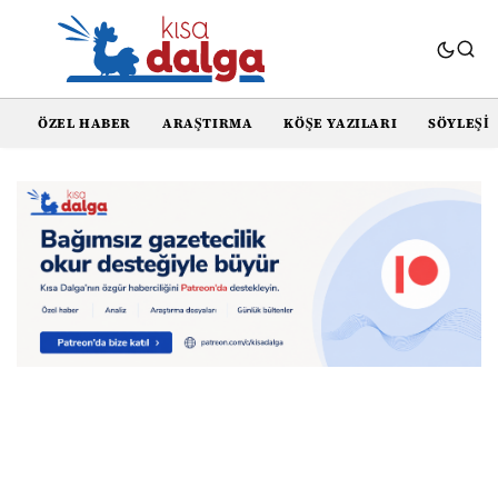
ÖZEL HABER
ARAŞTIRMA
KÖŞE YAZILARI
SÖYLEŞI