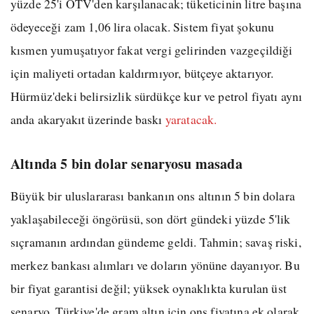
yüzde 25'i ÖTV'den karşılanacak; tüketicinin litre başına
ödeyeceği zam 1,06 lira olacak. Sistem fiyat şokunu
kısmen yumuşatıyor fakat vergi gelirinden vazgeçildiği
için maliyeti ortadan kaldırmıyor, bütçeye aktarıyor.
Hürmüz'deki belirsizlik sürdükçe kur ve petrol fiyatı aynı
anda akaryakıt üzerinde baskı
yaratacak.
Altında 5 bin dolar senaryosu masada
Büyük bir uluslararası bankanın ons altının 5 bin dolara
yaklaşabileceği öngörüsü, son dört gündeki yüzde 5'lik
sıçramanın ardından gündeme geldi. Tahmin; savaş riski,
merkez bankası alımları ve doların yönüne dayanıyor. Bu
bir fiyat garantisi değil; yüksek oynaklıkta kurulan üst
senaryo. Türkiye'de gram altın için ons fiyatına ek olarak