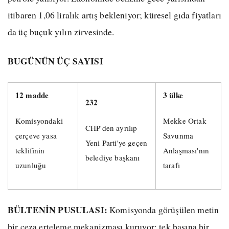
itibaren 1,06 liralık artış bekleniyor; küresel gıda fiyatları
da üç buçuk yılın zirvesinde.
BUGÜNÜN ÜÇ SAYISI
12 madde
3 ülke
232
Komisyondaki
Mekke Ortak
CHP'den ayrılıp
çerçeve yasa
Savunma
Yeni Parti'ye geçen
teklifinin
Anlaşması'nın
belediye başkanı
uzunluğu
tarafı
BÜLTENİN PUSULASI:
Komisyonda görüşülen metin
bir ceza erteleme mekanizması kuruyor; tek başına bir