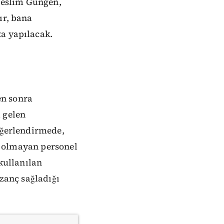
Neslim Güngen,
ır, bana
ta yapılacak.
en sonra
 gelen
değerlendirmede,
li olmayan personel
 kullanılan
azanç sağladığı