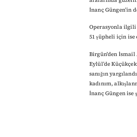
İnanç Güngen’in de
Operasyonla ilgili 
51 şüpheli için ise
Birgün'den İsmail
Eylül’de Küçükçek
sanığın yargıland
kadınım, alkışlan
İnanç Güngen ise ş