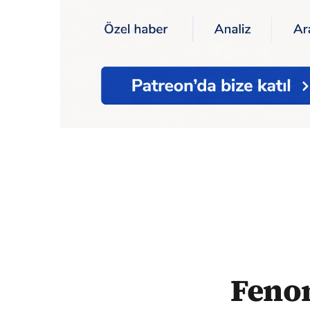
Ana Sayfa
Fenomenler davasında "Varank"
Feno