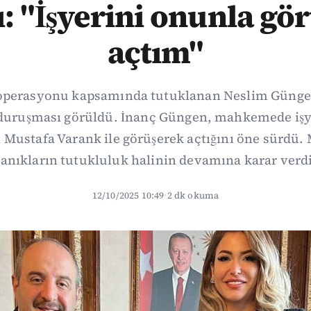
ı: "İşyerini onunla gö
açtım"
perasyonu kapsamında tutuklanan Neslim Güngen
 duruşması görüldü. İnanç Güngen, mahkemede iş
 Mustafa Varank ile görüşerek açtığını öne sürd
sanıkların tutukluluk halinin devamına karar verdi
12/10/2025 10:49
·
2 dk okuma