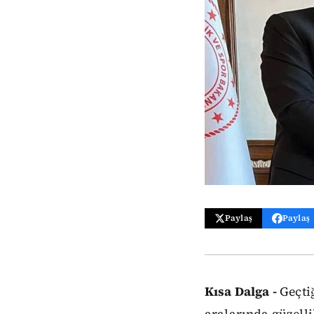
Paylaş
Paylaş
Kısa Dalga -
Geçti
aralarında güzell