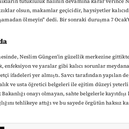
kların tutukluluk halinin devamına karar verince 
zıklar olsun, makamlar geçicidir, haysiyetler kalıcıd
aşamadan ölmeyin" dedi. Bir sonraki duruşma 7 Ocak'
da
sinde, Neslim Güngen’in güzellik merkezine gittikt
, enfeksiyon ve yaralar gibi kalıcı sorunlar meydana
tçi ifadeleri yer almıştı. Savcı tarafından yapılan 
alık ve usta öğretici belgeleri ile eğitim düzeyi yeter
ık Bakanlığı onayı olmayan, sahte belgelerle kayıtdışı
ğlığını tehlikeye attığı ve bu sayede örgütün haksız k