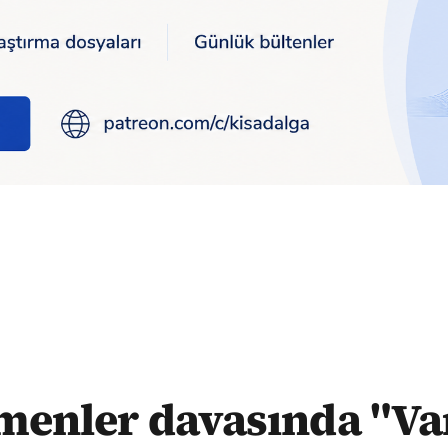
 iddiası: "İşyerini onunla görüşerek açtım"
menler davasında "Va