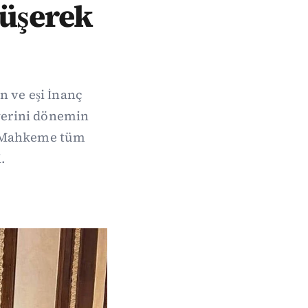
rüşerek
 ve eşi İnanç
yerini dönemin
ü. Mahkeme tüm
.