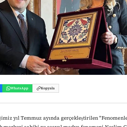
WhatsApp
Kopyala
ğimiz yıl Temmuz ayında gerçekleştirilen "Fenomenl
ik merkezi sahibi ve sosyal medya fenomeni Neslim Gü