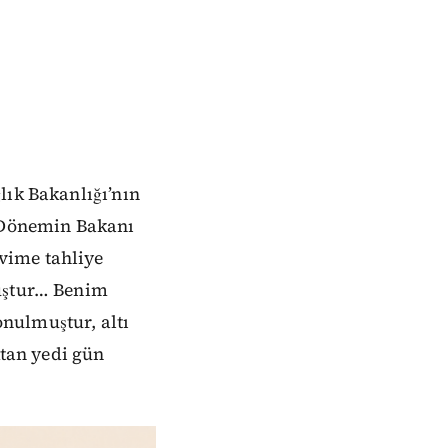
lık Bakanlığı’nın
 (Dönemin Bakanı
vime tahliye
muştur… Benim
nulmuştur, altı
ktan yedi gün