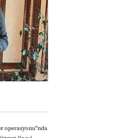
er operasyonu"nda
ngen ile eşi