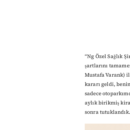
“Ng Özel Sağlık Şi
şartlarını tamame
Mustafa Varank) i
kararı geldi, ben
sadece otoparkımd
aylık birikmiş kir
sonra tutuklandık.