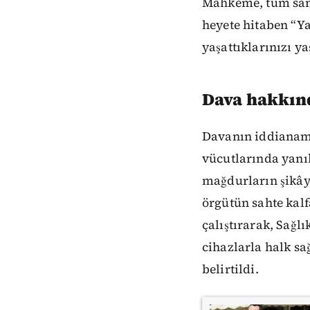
Mahkeme, tüm sanı
heyete hitaben “Ya
yaşattıklarınızı y
Dava hakkın
Davanın iddianame
vücutlarında yanık
mağdurların şikâye
örgütün sahte kalf
çalıştırarak, Sağl
cihazlarla halk sa
belirtildi.