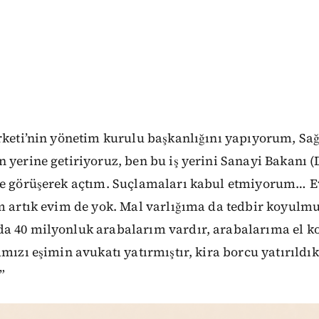
rketi’nin yönetim kurulu başkanlığını yapıyorum, Sağ
n yerine getiriyoruz, ben bu iş yerini Sanayi Bakanı
le görüşerek açtım. Suçlamaları kabul etmiyorum… E
im artık evim de yok. Mal varlığıma da tedbir koyul
a 40 milyonluk arabalarım vardır, arabalarıma el ko
amızı eşimin avukatı yatırmıştır, kira borcu yatırıldı
”