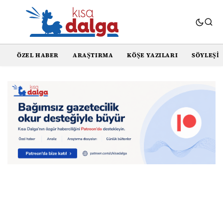
ÖZEL HABER
ARAŞTIRMA
KÖŞE YAZILARI
SÖYLEŞI