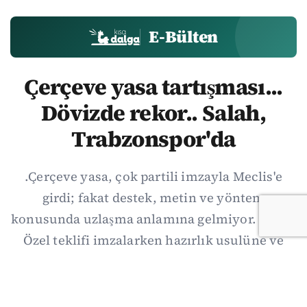
E-Bülten
Çerçeve yasa tartışması...
Dövizde rekor.. Salah,
Trabzonspor'da
.Çerçeve yasa, çok partili imzayla Meclis'e
girdi; fakat destek, metin ve yöntem
konusunda uzlaşma anlamına gelmiyor. Özgür
Özel teklifi imzalarken hazırlık usulüne ve
demokratikleşme başlıklarının dışarıda
bırakılmasına şerh düştü. Asıl eşik cuma
günkü komisyon: On iki maddelik erteleme