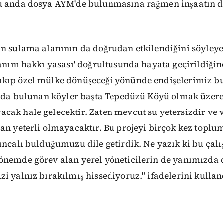
u anda dosya AYM'de bulunmasına rağmen inşaatın d
ün sulama alanının da doğrudan etkilendiğini söyley
lanım hakkı yasası' doğrultusunda hayata geçirildiğ
kıp özel mülke dönüşeceği yönünde endişelerimiz b
larda bulunan köyler başta Tepedüzü Köyü olmak üzere
ak hale gelecektir. Zaten mevcut su yetersizdir ve v
an yeterli olmayacaktır. Bu projeyi birçok kez toplum
kıncalı bulduğumuzu dile getirdik. Ne yazık ki bu ça
önemde görev alan yerel yöneticilerin de yanımızd
i yalnız bırakılmış hissediyoruz." ifadelerini kullan