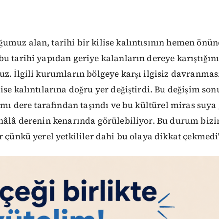
muz alan, tarihi bir kilise kalıntısının hemen önünd
u tarihi yapıdan geriye kalanların dereye karıştığın
z. İlgili kurumların bölgeye karşı ilgisiz davranmas
ise kalıntılarına doğru yer değiştirdi. Bu değişim so
ısmı dere tarafından taşındı ve bu kültürel miras suy
 hâlâ derenin kenarında görülebiliyor. Bu durum bi
r çünkü yerel yetkililer dahi bu olaya dikkat çekmedi