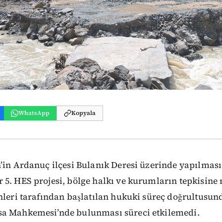
WhatsApp
Kopyala
’in Ardanuç ilçesi Bulanık Deresi üzerinde yapılmas
5. HES projesi, bölge halkı ve kurumların tepkisine 
nleri tarafından başlatılan hukuki süreç doğrultusun
a Mahkemesi’nde bulunması süreci etkilemedi.