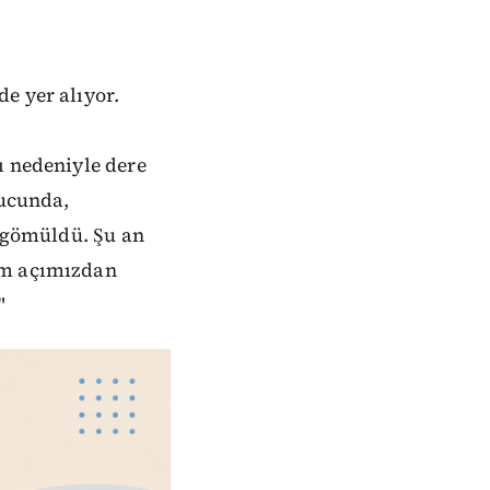
e yer alıyor.
ı
ı nedeniyle dere
nucunda,
a gömüldü. Şu an
zim açımızdan
"