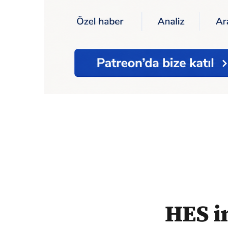
Ana Sayfa
HES inşaatı nedeniyle tarihi ki
HES in