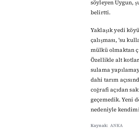
söyleyen Uygun, ş
belirtti.
Yaklaşık yedi köy
çalışması, 'su kul
mülkü olmaktan çı
Özellikle alt kot
sulama yapılamayac
dahi tarım açısınd
coğrafi açıdan sa
geçemedik. Yeni d
nedeniyle kendimiz
Kaynak:
ANKA