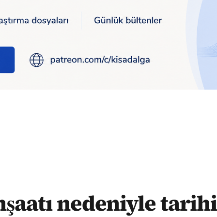
lise sular altında kaldı
şaatı nedeniyle tarihi