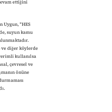
evam ettiğini
en Uygun, "HES
inde, suyun kamu
ulunmaktadır.
 ve diğer köylerde
erimli kullanılsa
sal, çevresel ve
lışmanın önüne
a durmaması
dı.