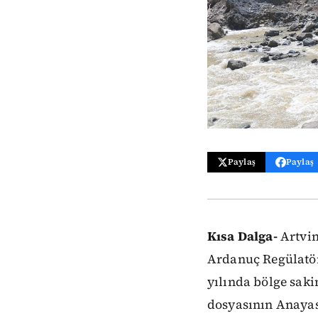
Paylaş
Paylaş
Kısa Dalga-
Artvin
Ardanuç Regülatör 
yılında bölge saki
dosyasının Anayas