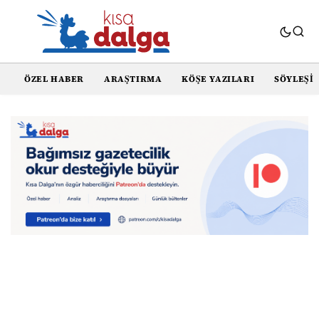
ÖZEL HABER
ARAŞTIRMA
KÖŞE YAZILARI
SÖYLEŞI