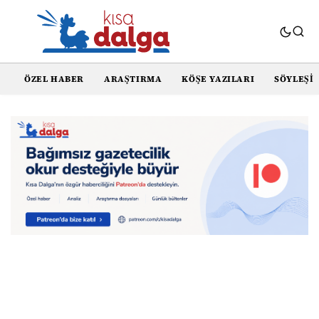
ÖZEL HABER
ARAŞTIRMA
KÖŞE YAZILARI
SÖYLEŞI