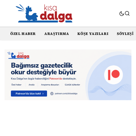
ÖZEL HABER
ARAŞTIRMA
KÖŞE YAZILARI
SÖYLEŞI