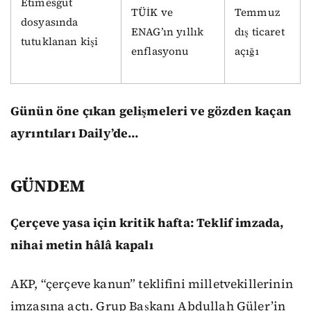
Etimesgut
TÜİK ve
Temmuz
dosyasında
ENAG’ın yıllık
dış ticaret
tutuklanan kişi
enflasyonu
açığı
Günün öne çıkan gelişmeleri ve gözden kaçan
ayrıntıları Daily’de…
GÜNDEM
Çerçeve yasa için kritik hafta: Teklif imzada,
nihai metin hâlâ kapalı
AKP, “çerçeve kanun” teklifini milletvekillerinin
imzasına açtı. Grup Başkanı Abdullah Güler’in