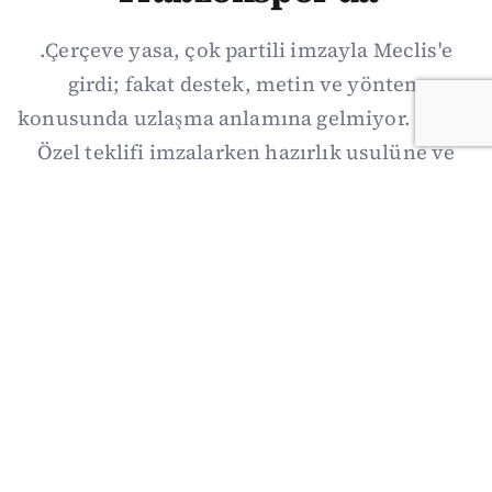
.Çerçeve yasa, çok partili imzayla Meclis'e
girdi; fakat destek, metin ve yöntem
konusunda uzlaşma anlamına gelmiyor. Özgür
Özel teklifi imzalarken hazırlık usulüne ve
demokratikleşme başlıklarının dışarıda
bırakılmasına şerh düştü. Asıl eşik cuma
günkü komisyon: On iki maddelik erteleme
mekanizmasının kimleri, hangi koşulla ve ne
zaman kapsayacağı orada somutlaşacak.
06/08/2026 19:41
·