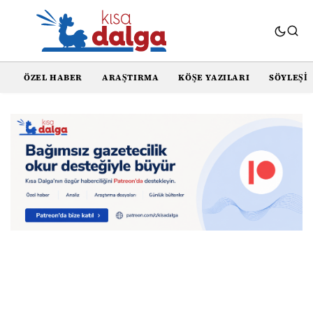
ÖZEL HABER
ARAŞTIRMA
KÖŞE YAZILARI
SÖYLEŞI