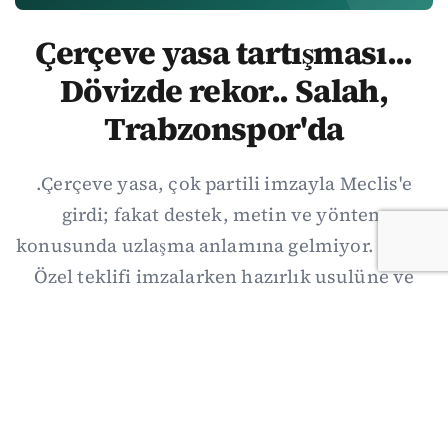
Çerçeve yasa tartışması...
Dövizde rekor.. Salah,
Trabzonspor'da
.Çerçeve yasa, çok partili imzayla Meclis'e
girdi; fakat destek, metin ve yöntem
konusunda uzlaşma anlamına gelmiyor. Özgür
Özel teklifi imzalarken hazırlık usulüne ve
demokratikleşme başlıklarının dışarıda
bırakılmasına şerh düştü. Asıl eşik cuma
günkü komisyon: On iki maddelik erteleme
mekanizmasının kimleri, hangi koşulla ve ne
zaman kapsayacağı orada somutlaşacak.