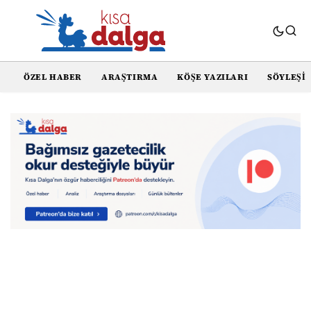
ÖZEL HABER
ARAŞTIRMA
KÖŞE YAZILARI
SÖYLEŞI