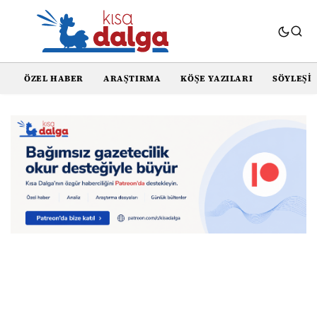
ÖZEL HABER
ARAŞTIRMA
KÖŞE YAZILARI
SÖYLEŞI