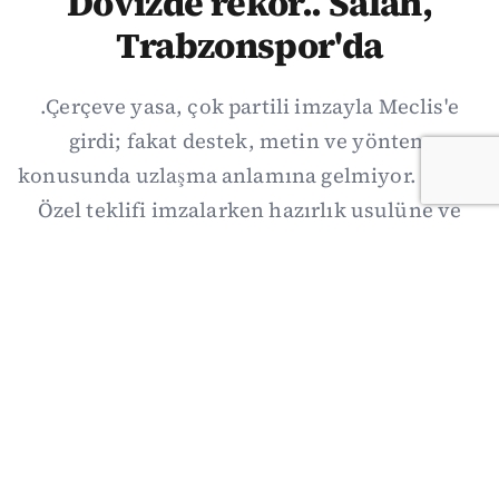
Dövizde rekor.. Salah,
Trabzonspor'da
.Çerçeve yasa, çok partili imzayla Meclis'e
girdi; fakat destek, metin ve yöntem
konusunda uzlaşma anlamına gelmiyor. Özgür
Özel teklifi imzalarken hazırlık usulüne ve
demokratikleşme başlıklarının dışarıda
bırakılmasına şerh düştü. Asıl eşik cuma
günkü komisyon: On iki maddelik erteleme
mekanizmasının kimleri, hangi koşulla ve ne
zaman kapsayacağı orada somutlaşacak.
06/08/2026 19:41
·