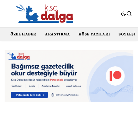
ÖZEL HABER
ARAŞTIRMA
KÖŞE YAZILARI
SÖYLEŞI