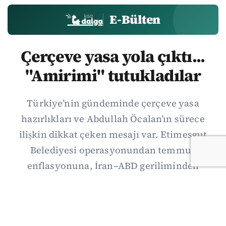
E-Bülten
Çerçeve yasa yola çıktı...
"Amirimi" tutukladılar
Türkiye’nin gündeminde çerçeve yasa
hazırlıkları ve Abdullah Öcalan’ın sürece
ilişkin dikkat çeken mesajı var. Etimesgut
Belediyesi operasyonundan temmuz
enflasyonuna, İran–ABD geriliminden
Suriye’deki gelişmelere uzanan günün önemli
haberlerini; gözden kaçan ayrıntılar, kültür-
sanat ve spor gündemiyle birlikte Kısa Dalga