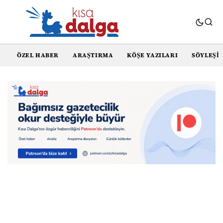
ÖZEL HABER
ARAŞTIRMA
KÖŞE YAZILARI
SÖYLEŞI