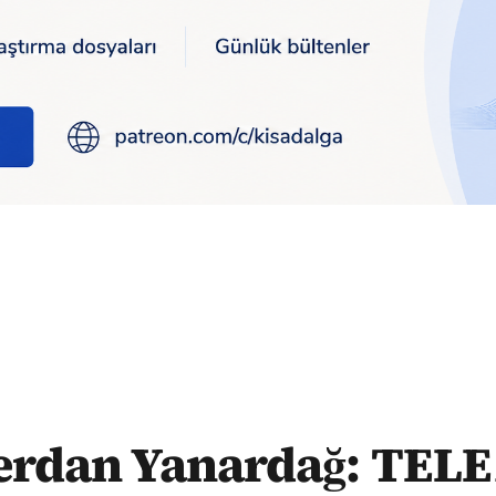
ğmalama girişimini hiçbir zaman kabul etmeyeceğim
rdan Yanardağ: TELE