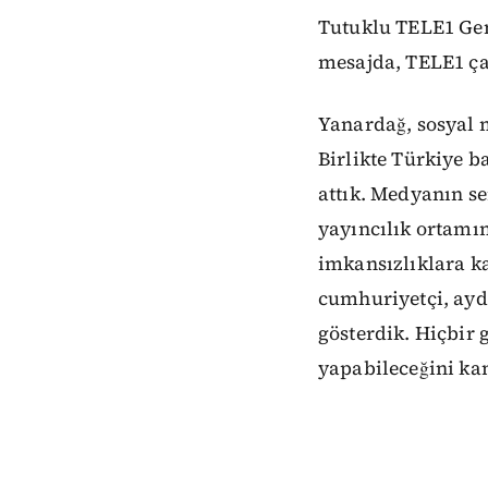
Tutuklu TELE1 Ge
mesajda,
TELE1 çal
Yanardağ, sosyal 
Birlikte Türkiye 
attık. Medyanın ser
yayıncılık ortamın
imkansızlıklara ka
cumhuriyetçi, ayd
gösterdik. Hiçbir 
yapabileceğini kan