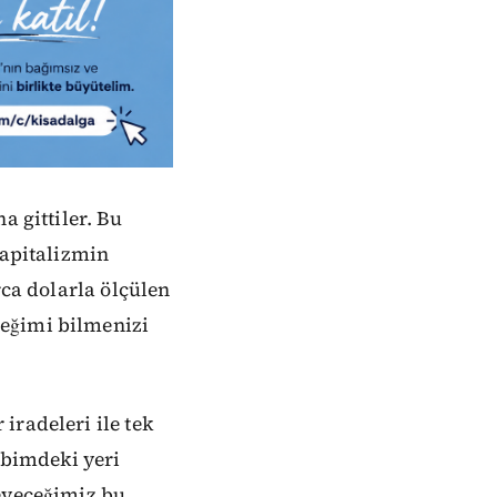
a gittiler. Bu
kapitalizmin
rca dolarla ölçülen
ceğimi bilmenizi
iradeleri ile tek
lbimdeki yeri
meyeceğimiz bu