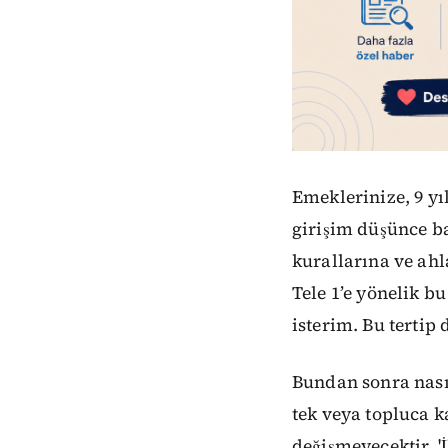
Emeklerinize, 9 yı
girişim düşünce ba
kurallarına ve ahl
Tele 1’e yönelik 
isterim. Bu terti
Bundan sonra nasıl
tek veya topluca k
değişmeyecektir. '