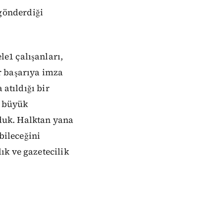
gönderdiği
e1 çalışanları,
r başarıya imza
 atıldığı bir
i büyük
rduk. Halktan yana
bileceğini
ık ve gazetecilik