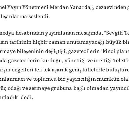
nel Yayın Yönetmeni Merdan Yanardağ, cezaevinden 
ışanlarına seslendi.
medya hesabından yayımlanan mesajında, "Sevgili Tel
basın tarihinin hiçbir zaman unutamayacağı büyük bi
maye bileşeninin değiştiği, gazetecilerin ikinci plana
da gazetecilerin kurduğu, yönettiği ve ürettiği Tele1’
rşın engelleri tek tek aşarak geniş kitlelerle buluştu
ınlanmacı ve toplumcu bir yayıncılığın mümkün ola
güç odağı ve sermaye grubuna bağlı olmadan yayıncıl
ıtladık" dedi.