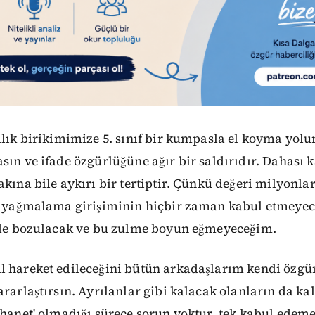
llık birikimimize 5. sınıf bir kumpasla el koyma yolun
sın ve ifade özgürlüğüne ağır bir saldırıdır. Dahası 
akına bile aykırı bir tertiptir. Çünkü değeri milyonla
bu yağmalama girişiminin hiçbir zaman kabul etmeye
p de bozulacak ve bu zulme boyun eğmeyeceğim.
 hareket edileceğini bütün arkadaşlarım kendi özgür 
ararlaştırsın. Ayrılanlar gibi kalacak olanların da ka
İhanet' olmadığı sürece sorun yoktur, tek kabul ede