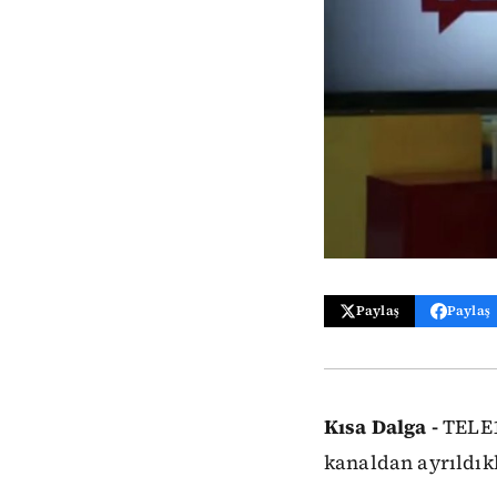
Paylaş
Paylaş
Kısa Dalga -
TELE1'
kanaldan ayrıldıkla