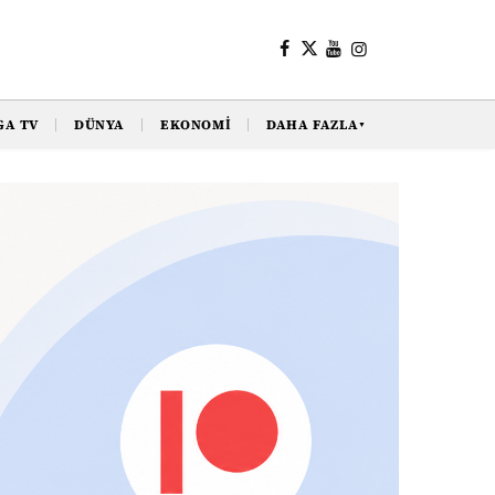
GA TV
DÜNYA
EKONOMI
DAHA FAZLA
▼