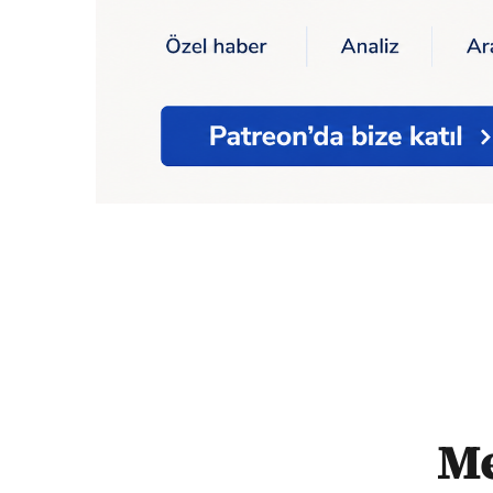
Ana Sayfa
Merdan Yanardağ: TELE1'e ya
Me