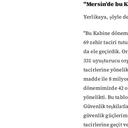
"Mersin’de bu 
Yerlikaya, şöyle d
"Bu Kabine dönemi
69 zehir taciri tu
da ele geçirdik. 
331 uyuşturucu or
tacirlerine yöneli
madde ile 8 milyon
dönemimizde 42 or
yönelikti. Bu tabl
Güvenlik teşkilatl
güvenlik güçlerimi
tacirlerine geçit 