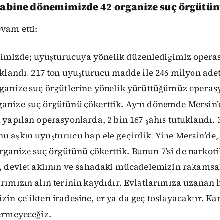
Kabine dönemimizde 42 organize suç örgütün
evam etti:
mizde; uyuşturucuya yönelik düzenlediğimiz operas
tuklandı. 217 ton uyuşturucu madde ile 246 milyon ad
Organize suç örgütlerine yönelik yürüttüğümüz opera
ganize suç örgütünü çökerttik. Aynı dönemde Mersin’d
k yapılan operasyonlarda, 2 bin 167 şahıs tutuklandı. 
u aşkın uyuşturucu hap ele geçirdik. Yine Mersin’de
ganize suç örgütünü çökerttik. Bunun 7’si de narkoti
o, devlet aklının ve sahadaki mücadelemizin rakamsal
arımızın alın terinin kaydıdır. Evlatlarımıza uzanan he
zin çelikten iradesine, er ya da geç toslayacaktır. Kar
vermeyeceğiz.