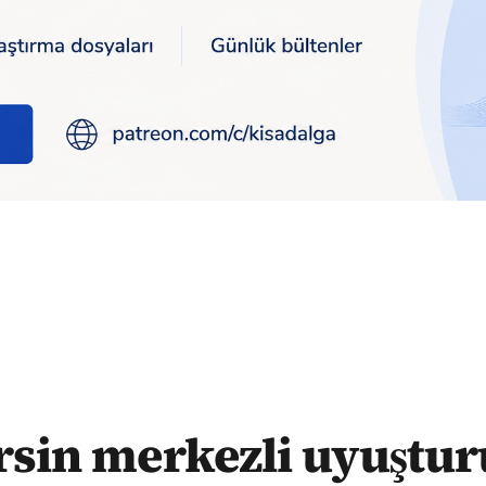
erasyonu: 370 kişi gözaltına alındı
sin merkezli uyuştu