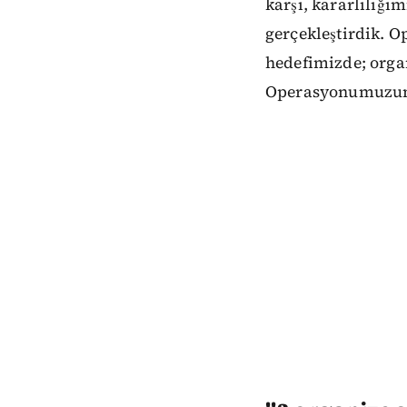
karşı, kararlılığı
gerçekleştirdik.
hedefimizde; organi
Operasyonumuzun h