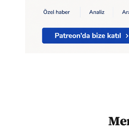
Ana Sayfa
Mersin merkezli uyuşturucu op
Mer