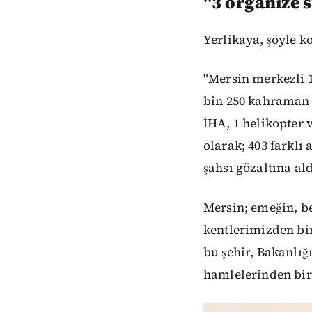
"3 organize 
Yerlikaya, şöyle k
"Mersin merkezli
bin 250 kahraman p
İHA, 1 helikopter 
olarak; 403 farklı
şahsı gözaltına a
Mersin; emeğin, be
kentlerimizden bir
bu şehir, Bakanlığ
hamlelerinden bir