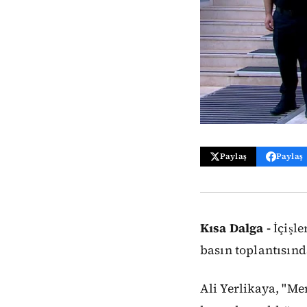
Paylaş
Paylaş
Kısa Dalga -
İçişle
basın toplantısınd
Ali Yerlikaya, "Me