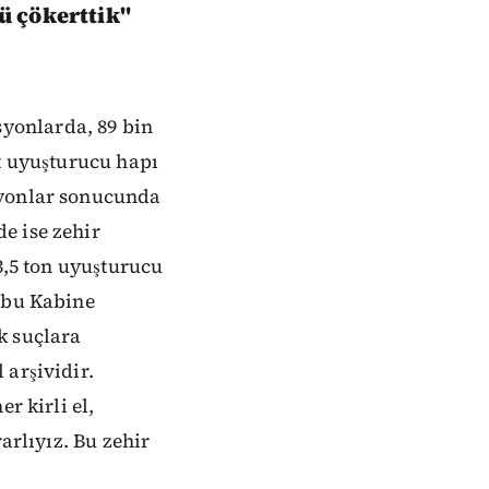
ü çökerttik"
yonlarda, 89 bin
et uyuşturucu hapı
syonlar sonucunda
e ise zehir
3,5 ton uyuşturucu
, bu Kabine
k suçlara
 arşividir.
r kirli el,
arlıyız. Bu zehir