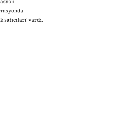
rasyon
erasyonda
 satıcıları' vardı.