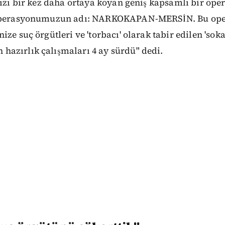
mızı bir kez daha ortaya koyan geniş kapsamlı bir ope
 Operasyonumuzun adı: NARKOKAPAN-MERSİN. Bu op
ze suç örgütleri ve 'torbacı' olarak tabir edilen 'sokak
azırlık çalışmaları 4 ay sürdü" dedi.