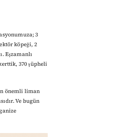
rasyonumuza; 3
ektör köpeği, 2
dı. Eşzamanlı
erttik, 370 şüpheli
 en önemli liman
ısıdır. Ve bugün
rganize