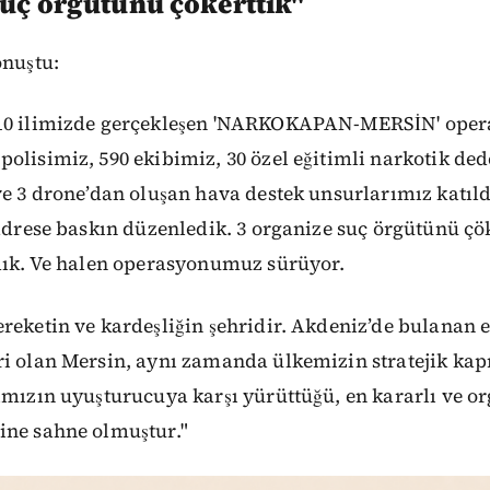
suç örgütünü çökerttik"
onuştu:
 10 ilimizde gerçekleşen 'NARKOKAPAN-MERSİN' ope
olisimiz, 590 ekibimiz, 30 özel eğitimli narkotik ded
ve 3 drone’dan oluşan hava destek unsurlarımız katıl
 adrese baskın düzenledik. 3 organize suç örgütünü çök
ldık. Ve halen operasyonumuz sürüyor.
reketin ve kardeşliğin şehridir. Akdeniz’de bulanan
i olan Mersin, aynı zamanda ülkemizin stratejik kap
ımızın uyuşturucuya karşı yürüttüğü, en kararlı ve o
ine sahne olmuştur."