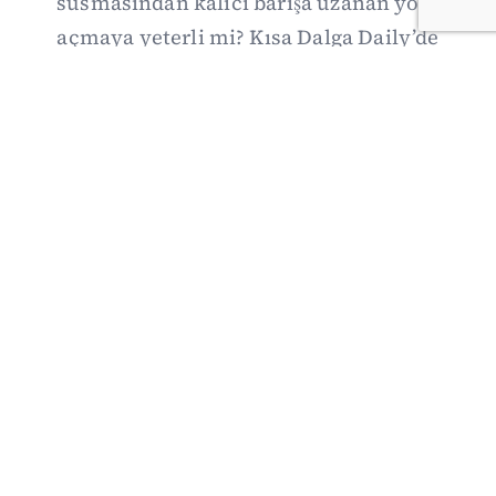
susmasından kalıcı barışa uzanan yolu
açmaya yeterli mi? Kısa Dalga Daily’de
düzenlemenin kapsamını Kuzey İrlanda
deneyimiyle karşılaştırıyor; Kuşadası
operasyonundan yeni savunma ittifakına,
akaryakıt zammından Hürmüz pazarlığına
uzanan günün önemli gelişmelerini ve gözden
kaçan ayrıntıları derliyoruz.
07/08/2026 20:00
·