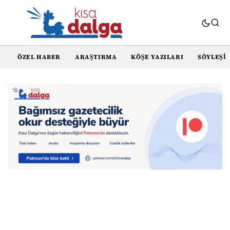
ÖZEL HABER
ARAŞTIRMA
KÖŞE YAZILARI
SÖYLEŞI