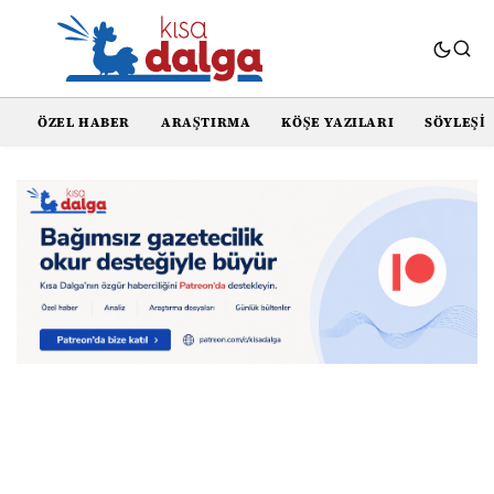
ÖZEL HABER
ARAŞTIRMA
KÖŞE YAZILARI
SÖYLEŞI