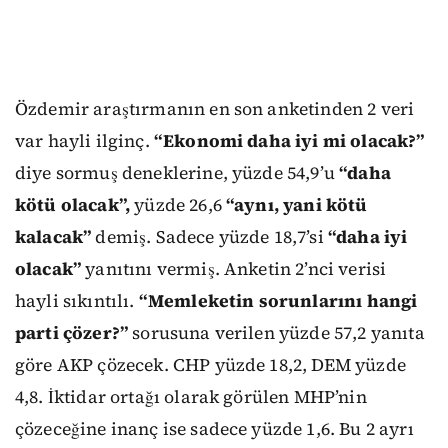
Özdemir araştırmanın en son anketinden 2 veri
var hayli ilginç.
“Ekonomi daha iyi mi olacak?”
diye sormuş deneklerine, yüzde 54,9’u
“daha
kötü olacak”,
yüzde 26,6
“aynı, yani kötü
kalacak”
demiş. Sadece yüzde 18,7’si
“daha iyi
olacak”
yanıtını vermiş. Anketin 2’nci verisi
hayli sıkıntılı.
“Memleketin sorunlarını hangi
parti çözer?”
sorusuna verilen yüzde 57,2 yanıta
göre AKP çözecek. CHP yüzde 18,2, DEM yüzde
4,8. İktidar ortağı olarak görülen MHP’nin
çözeceğine inanç ise sadece yüzde 1,6. Bu 2 ayrı