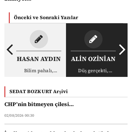
Önceki ve Sonraki Yazılar
HASAN AYDIN
ALİN OZİNİAN
Bilim pahalı,
Düş gerçekti,
akademisyen ucuz:
gerçek haksız
Vakıf
SEDAT BOZKURT Arşivi
üniversitelerinin
yeni düzeni
CHP’nin bitmeyen çilesi…
02/08/2026 00:30