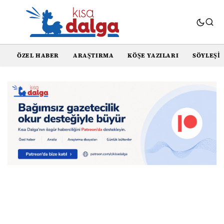
ÖZEL HABER
ARAŞTIRMA
KÖŞE YAZILARI
SÖYLEŞI