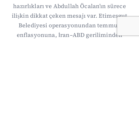
hazırlıkları ve Abdullah Öcalan’ın sürece
ilişkin dikkat çeken mesajı var. Etimesgut
Belediyesi operasyonundan temmuz
enflasyonuna, İran–ABD geriliminden
Suriye’deki gelişmelere uzanan günün önemli
haberlerini; gözden kaçan ayrıntılar, kültür-
sanat ve spor gündemiyle birlikte Kısa Dalga
Daily’de derledik. 3 Ağustos’un kapsamlı
haber özeti burada.
03/08/2026 18:27
·