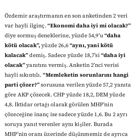
Özdemir araştırmanın en son anketinden 2 veri
var hayli ilginç.
“Ekonomi daha iyi mi olacak?”
diye sormuş deneklerine, yüzde 54,9’u
“daha
kötü olacak”,
yüzde 26,6
“aynı, yani kötü
kalacak”
demiş. Sadece yüzde 18,7’si
“daha iyi
olacak”
yanıtını vermiş. Anketin 2’nci verisi
hayli sıkıntılı.
“Memleketin sorunlarını hangi
parti çözer?”
sorusuna verilen yüzde 57,2 yanıta
göre AKP çözecek. CHP yüzde 18,2, DEM yüzde
4,8. İktidar ortağı olarak görülen MHP’nin
çözeceğine inanç ise sadece yüzde 1,6. Bu 2 ayrı
soruya yanıt verenler aynı kişiler. Burada
MHP’nin oranı üzerinde düşünmemiz de ayrıca