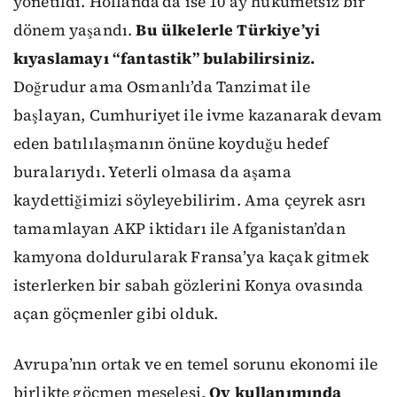
yönetildi. Hollanda’da ise 10 ay hükümetsiz bir
dönem yaşandı.
Bu ülkelerle Türkiye’yi
kıyaslamayı “fantastik” bulabilirsiniz.
Doğrudur ama Osmanlı’da Tanzimat ile
başlayan, Cumhuriyet ile ivme kazanarak devam
eden batılılaşmanın önüne koyduğu hedef
buralarıydı. Yeterli olmasa da aşama
kaydettiğimizi söyleyebilirim. Ama çeyrek asrı
tamamlayan AKP iktidarı ile Afganistan’dan
kamyona doldurularak Fransa’ya kaçak gitmek
isterlerken bir sabah gözlerini Konya ovasında
açan göçmenler gibi olduk.
Avrupa’nın ortak ve en temel sorunu ekonomi ile
birlikte göçmen meselesi.
Oy kullanımında