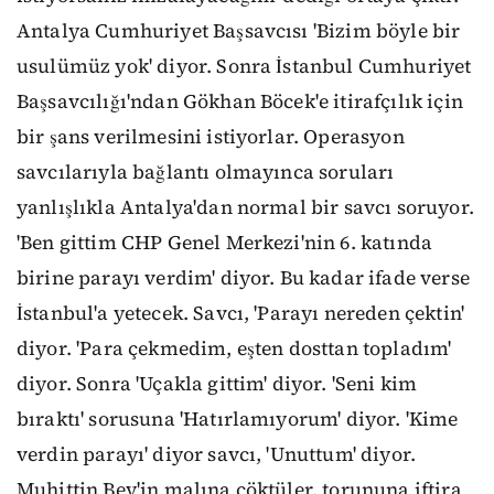
Antalya Cumhuriyet Başsavcısı 'Bizim böyle bir
usulümüz yok' diyor. Sonra İstanbul Cumhuriyet
Başsavcılığı'ndan Gökhan Böcek'e itirafçılık için
bir şans verilmesini istiyorlar. Operasyon
savcılarıyla bağlantı olmayınca soruları
yanlışlıkla Antalya'dan normal bir savcı soruyor.
'Ben gittim CHP Genel Merkezi'nin 6. katında
birine parayı verdim' diyor. Bu kadar ifade verse
İstanbul'a yetecek. Savcı, 'Parayı nereden çektin'
diyor. 'Para çekmedim, eşten dosttan topladım'
diyor. Sonra 'Uçakla gittim' diyor. 'Seni kim
bıraktı' sorusuna 'Hatırlamıyorum' diyor. 'Kime
verdin parayı' diyor savcı, 'Unuttum' diyor.
Muhittin Bey'in malına çöktüler, torununa iftira