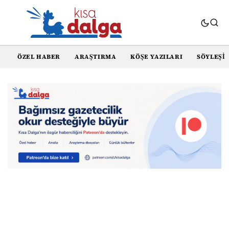
ÖZEL HABER
ARAŞTIRMA
KÖŞE YAZILARI
SÖYLEŞI