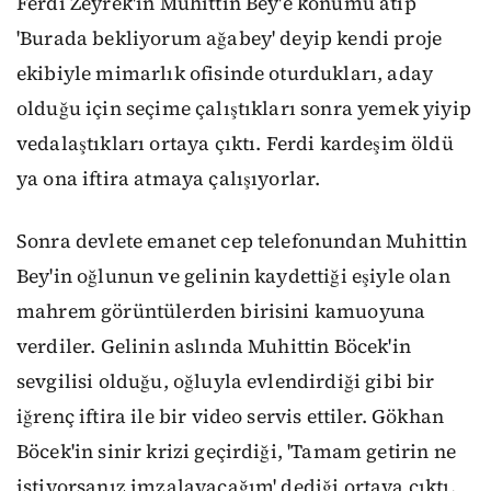
Ferdi Zeyrek'in Muhittin Bey'e konumu atıp
'Burada bekliyorum ağabey' deyip kendi proje
ekibiyle mimarlık ofisinde oturdukları, aday
olduğu için seçime çalıştıkları sonra yemek yiyip
vedalaştıkları ortaya çıktı. Ferdi kardeşim öldü
ya ona iftira atmaya çalışıyorlar.
Sonra devlete emanet cep telefonundan Muhittin
Bey'in oğlunun ve gelinin kaydettiği eşiyle olan
mahrem görüntülerden birisini kamuoyuna
verdiler. Gelinin aslında Muhittin Böcek'in
sevgilisi olduğu, oğluyla evlendirdiği gibi bir
iğrenç iftira ile bir video servis ettiler. Gökhan
Böcek'in sinir krizi geçirdiği, 'Tamam getirin ne
istiyorsanız imzalayacağım' dediği ortaya çıktı.