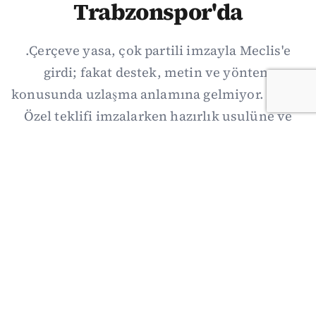
Trabzonspor'da
.Çerçeve yasa, çok partili imzayla Meclis'e
girdi; fakat destek, metin ve yöntem
konusunda uzlaşma anlamına gelmiyor. Özgür
Özel teklifi imzalarken hazırlık usulüne ve
demokratikleşme başlıklarının dışarıda
bırakılmasına şerh düştü. Asıl eşik cuma
günkü komisyon: On iki maddelik erteleme
mekanizmasının kimleri, hangi koşulla ve ne
zaman kapsayacağı orada somutlaşacak.
06/08/2026 19:41
·