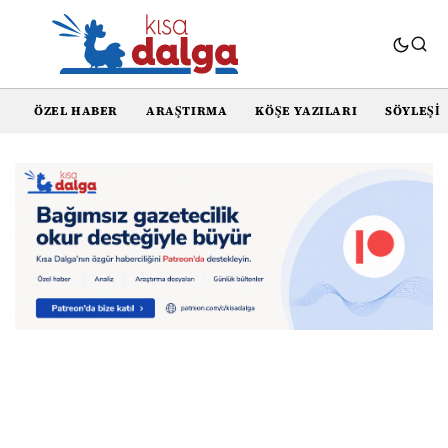
ÖZEL HABER
ARAŞTIRMA
KÖŞE YAZILARI
SÖYLEŞI