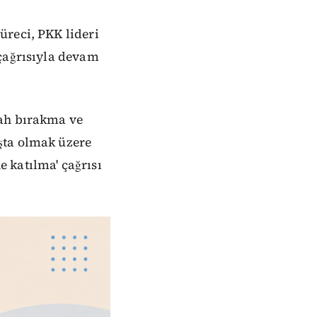
üreci, PKK lideri
 çağrısıyla devam
lah bırakma ve
şta olmak üzere
 katılma' çağrısı