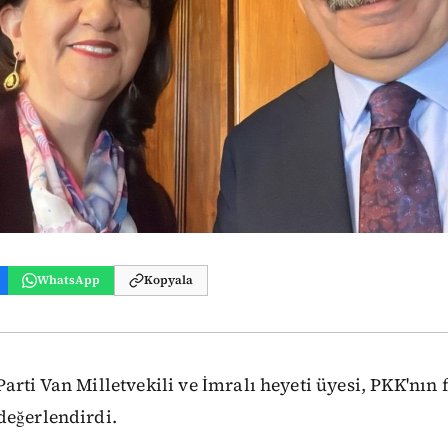
WhatsApp
Kopyala
rti Van Milletvekili ve İmralı heyeti üyesi, PKK'nın f
değerlendirdi.