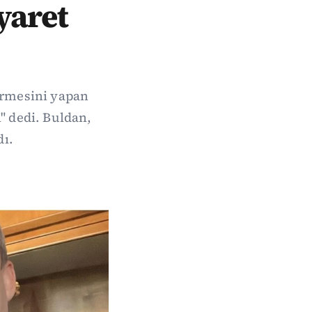
yaret
irmesini yapan
" dedi. Buldan,
dı.