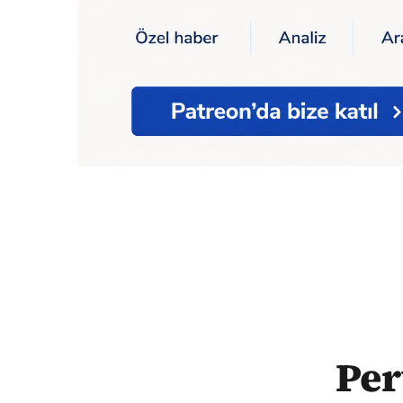
Ana Sayfa
Pervin Buldan, Sırrı Süreyya Ö
Per