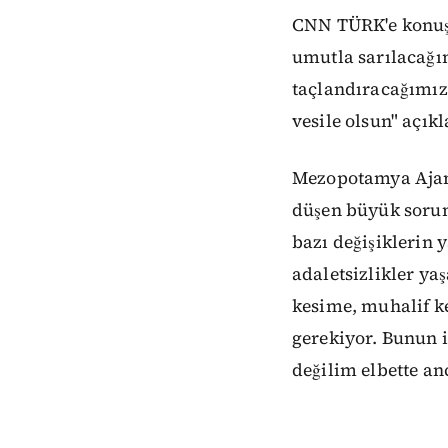
CNN TÜRK'e konuşa
umutla sarılacağım
taçlandıracağımız 
vesile olsun" açık
Mezopotamya Ajans
düşen büyük sorum
bazı değişiklerin 
adaletsizlikler y
kesime, muhalif ke
gerekiyor. Bunun 
değilim elbette an