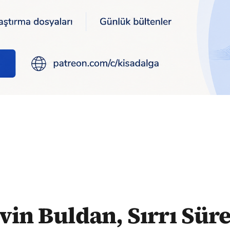
nder'i andı, Demirtaş'ı ziyaret edeceğini açıkladı
vin Buldan, Sırrı Sür