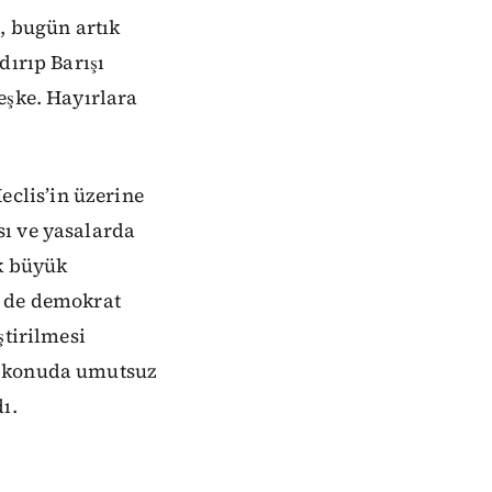
 bugün artık
dırıp Barışı
eşke. Hayırlara
clis’in üzerine
sı ve yasalarda
ok büyük
m de demokrat
ştirilmesi
u konuda umutsuz
ı.