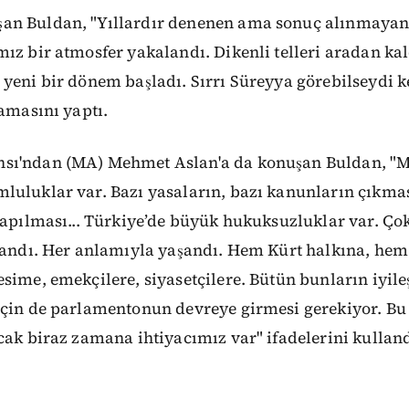
n Buldan, "Yıllardır denenen ama sonuç alınmayan,
ız bir atmosfer yakalandı. Dikenli telleri aradan kal
yeni bir dönem başladı. Sırrı Süreyya görebilseydi k
lamasını yaptı.
ı'ndan (MA) Mehmet Aslan'a da konuşan Buldan, "Me
luluklar var. Bazı yasaların, bazı kanunların çıkma
yapılması... Türkiye’de büyük hukuksuzluklar var. Ç
aşandı. Her anlamıyla yaşandı. Hem Kürt halkına, he
sime, emekçilere, siyasetçilere. Bütün bunların iyile
için de parlamentonun devreye girmesi gerekiyor. B
cak biraz zamana ihtiyacımız var" ifadelerini kulland