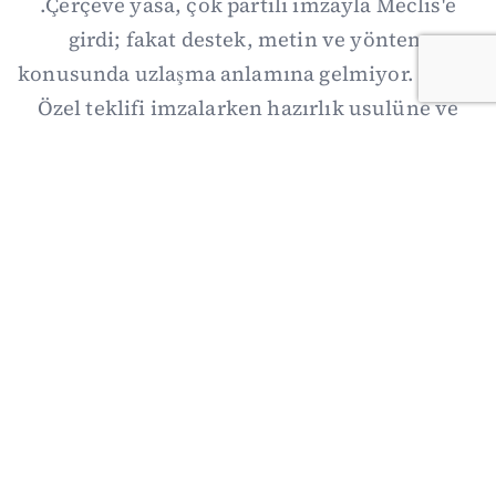
.Çerçeve yasa, çok partili imzayla Meclis'e
girdi; fakat destek, metin ve yöntem
konusunda uzlaşma anlamına gelmiyor. Özgür
Özel teklifi imzalarken hazırlık usulüne ve
demokratikleşme başlıklarının dışarıda
bırakılmasına şerh düştü. Asıl eşik cuma
günkü komisyon: On iki maddelik erteleme
mekanizmasının kimleri, hangi koşulla ve ne
zaman kapsayacağı orada somutlaşacak.
06/08/2026 19:41
·