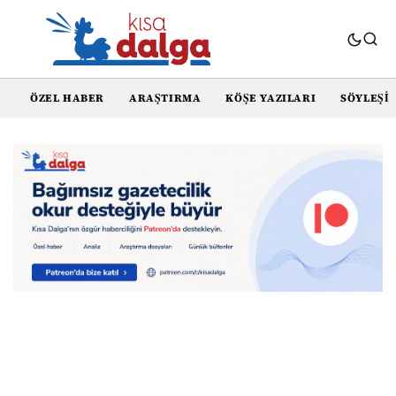
ÖZEL HABER
ARAŞTIRMA
KÖŞE YAZILARI
SÖYLEŞI