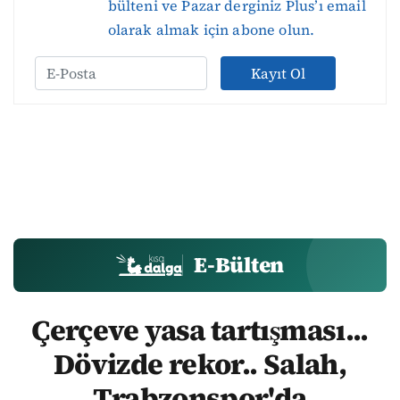
bülteni ve Pazar derginiz Plus’ı email
olarak almak için abone olun.
Kayıt Ol
E-Bülten
Çerçeve yasa tartışması...
Dövizde rekor.. Salah,
Trabzonspor'da