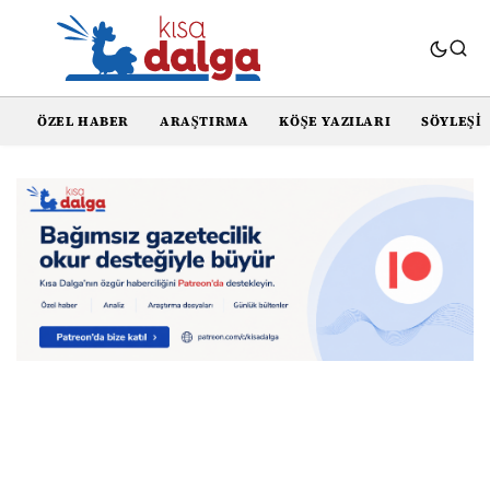
ÖZEL HABER
ARAŞTIRMA
KÖŞE YAZILARI
SÖYLEŞI