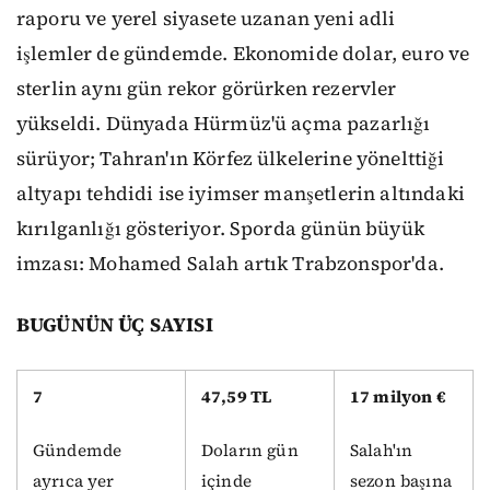
raporu ve yerel siyasete uzanan yeni adli
işlemler de gündemde. Ekonomide dolar, euro ve
sterlin aynı gün rekor görürken rezervler
yükseldi. Dünyada Hürmüz'ü açma pazarlığı
sürüyor; Tahran'ın Körfez ülkelerine yönelttiği
altyapı tehdidi ise iyimser manşetlerin altındaki
kırılganlığı gösteriyor. Sporda günün büyük
imzası: Mohamed Salah artık Trabzonspor'da.
BUGÜNÜN ÜÇ SAYISI
7
47,59 TL
17 milyon €
Gündemde
Doların gün
Salah'ın
ayrıca yer
içinde
sezon başına