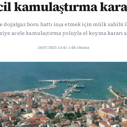
cil kamulaştırma kara
’de doğalgaz boru hattı inşa etmek için mülk sahibi 
ziye acele kamulaştırma yoluyla el koyma kararı a
24/07/2025 13:41
·
1 dk okuma