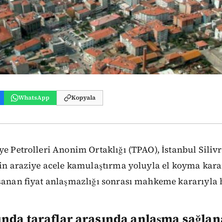
WhatsApp
Kopyala
e Petrolleri Anonim Ortaklığı (TPAO), İstanbul Siliv
çin araziye acele kamulaştırma yoluyla el koyma karar
şanan fiyat anlaşmazlığı sonrası mahkeme kararıyla h
nda taraflar arasında anlaşma sağla