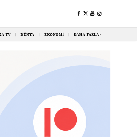
GA TV
DÜNYA
EKONOMI
DAHA FAZLA
▼