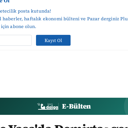
e Ol
zetecilik posta kutunda!
 haberler, haftalık ekonomi bülteni ve Pazar derginiz Plu
için abone olun.
Kayıt Ol
E-Bülten