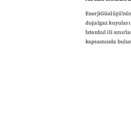
EnerjiGünlüğü'nün
doğalgaz kuyuları
İstanbul ili sınır
kapsamında bulun