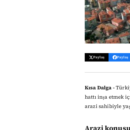
Paylaş
Paylaş
Kısa Dalga -
Türkiy
hattı inşa etmek i
arazi sahibiyle ya
Arazi konusu