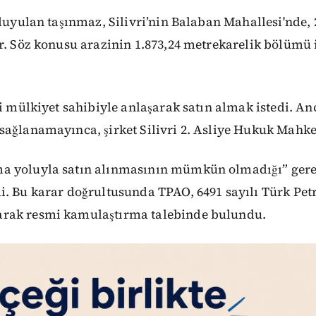
 duyulan taşınmaz, Silivri’nin Balaban Mahallesi'nde, 
or. Söz konusu arazinin 1.873,24 metrekarelik bölümü
yi mülkiyet sahibiyle anlaşarak satın almak istedi. An
sağlanamayınca, şirket Silivri 2. Asliye Hukuk Mahk
 yoluyla satın alınmasının mümkün olmadığı” gerek
i. Bu karar doğrultusunda TPAO, 6491 sayılı Türk Pet
rak resmi kamulaştırma talebinde bulundu.