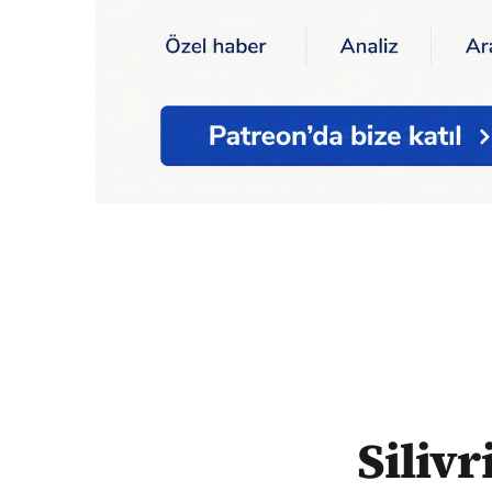
Ana Sayfa
Silivri'de doğal gaz boru hattı
Silivr