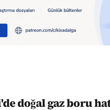
 için acil kamulaştırma kararı
i'de doğal gaz boru hat