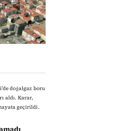
ri’de doğalgaz boru
ı aldı. Karar,
ayata geçirildi.
namadı