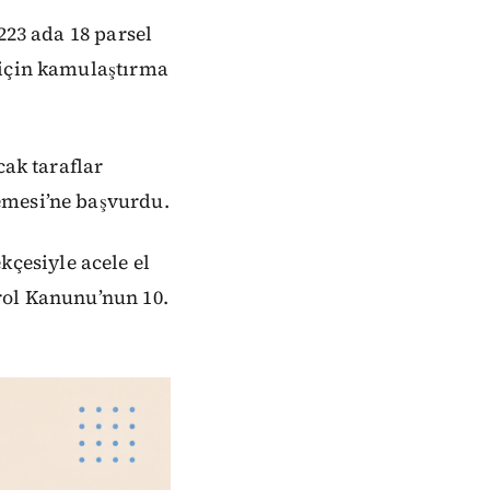
223 ada 18 parsel
 için kamulaştırma
cak taraflar
emesi’ne başvurdu.
çesiyle acele el
rol Kanunu’nun 10.