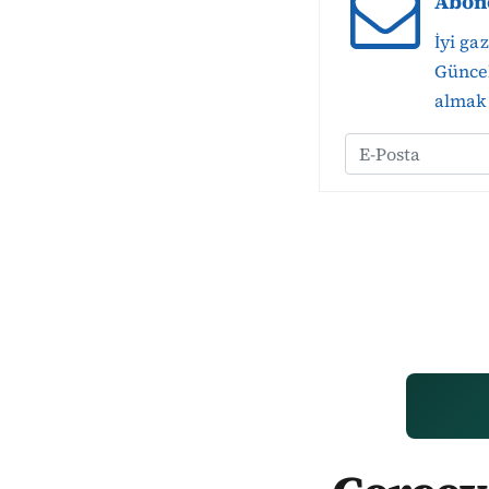
Abon
İyi ga
Güncel
almak 