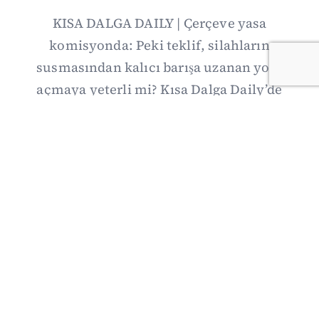
KISA DALGA DAILY | Çerçeve yasa
komisyonda: Peki teklif, silahların
susmasından kalıcı barışa uzanan yolu
açmaya yeterli mi? Kısa Dalga Daily’de
düzenlemenin kapsamını Kuzey İrlanda
deneyimiyle karşılaştırıyor; Kuşadası
operasyonundan yeni savunma ittifakına,
akaryakıt zammından Hürmüz pazarlığına
uzanan günün önemli gelişmelerini ve gözden
kaçan ayrıntıları derliyoruz.
07/08/2026 20:00
·