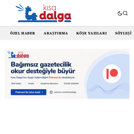
ÖZEL HABER
ARAŞTIRMA
KÖŞE YAZILARI
SÖYLEŞI