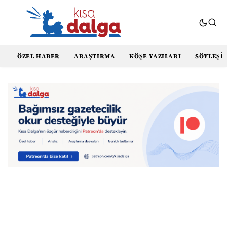
ÖZEL HABER
ARAŞTIRMA
KÖŞE YAZILARI
SÖYLEŞI