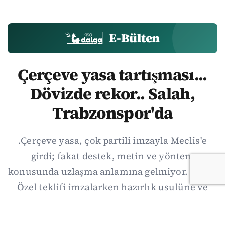
E-Bülten
Çerçeve yasa tartışması...
Dövizde rekor.. Salah,
Trabzonspor'da
.Çerçeve yasa, çok partili imzayla Meclis'e
girdi; fakat destek, metin ve yöntem
konusunda uzlaşma anlamına gelmiyor. Özgür
Özel teklifi imzalarken hazırlık usulüne ve
demokratikleşme başlıklarının dışarıda
bırakılmasına şerh düştü. Asıl eşik cuma