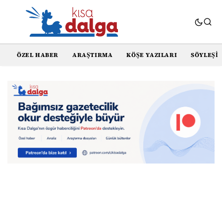
ÖZEL HABER
ARAŞTIRMA
KÖŞE YAZILARI
SÖYLEŞI