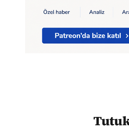
Ana Sayfa
Tutuklu İPA Başkanı Buğra Gö
Tutuk