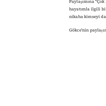
Paylaşımına "Çok k
hayatımla ilgili b
nikaha kimseyi da
Gökce'nin paylaşım