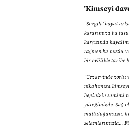
'Kimseyi dav
"Sevgili ‘hayat ark
kararımıza bu tutu
karşısında hayalim
rağmen bu mutlu ve 
bir evlilikle tarihe
"Cezaevinde zorlu v
nikahımıza kimseyi 
hepinizin samimi te
yüreğimizde. Sağ ol
mutluluğumuzu, hüzü
selamlarımızla… Fi