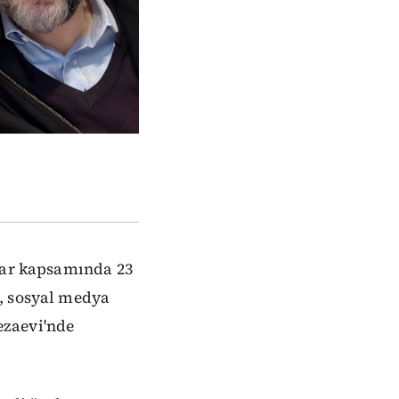
lar kapsamında 23
e, sosyal medya
ezaevi'nde