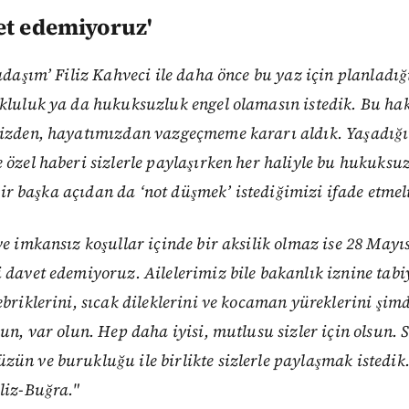
et edemiyoruz'
adaşım’ Filiz Kahveci ile daha önce bu yaz için planladığı
kluluk ya da hukuksuzluk engel olamasın istedik. Bu hak
izden, hayatımızdan vazgeçmeme kararı aldık. Yaşadığ
özel haberi sizlerle paylaşırken her haliyle bu hukuksu
 bir başka açıdan da ‘not düşmek’ istediğimizi ifade etme
e imkansız koşullar içinde bir aksilik olmaz ise 28 Mayıs
davet edemiyoruz. Ailelerimiz bile bakanlık iznine tab
briklerini, sıcak dileklerini ve kocaman yüreklerini şim
un, var olun. Hep daha iyisi, mutlusu sizler için olsun. 
n ve burukluğu ile birlikte sizlerle paylaşmak istedik. 
liz-Buğra."