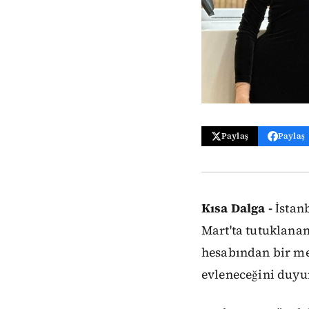
Paylaş
Paylaş
Kısa Dalga -
İstanb
Mart'ta tutuklana
hesabından bir me
evleneceğini duyu