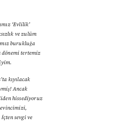
mız ‘Evlilik’
sızlık ve zulüm
ımız burukluğa
z dönemi tertemiz
liyim.
’ta kıyılacak
iymiş! Ancak
diden hissediyoruz
Sevincimizi,
İçten sevgi ve