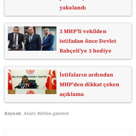
yakalandı
3 MHP'li vekilden
istifadan önce Devlet
Bahçeli’ye 3 hediye
İstifaların ardından
MHP'den dikkat çeken
açıklama
Kaynak:
Alıntı: BirGün gazetesi