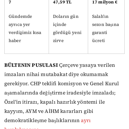
7
47,59 TL
17 milyon €
Gündemde
Doların gün
Salah'ın
ayrıca yer
içinde
sezon başına
verdiğimiz kısa
gördüğü yeni
garanti
haber
zirve
ücreti
BÜLTENIN PUSULASI
Çerçeve yasaya verilen
imzaları nihai mutabakat diye okumamak
gerekiyor. CHP teklifi komisyon ve Genel Kurul
aşamalarında değiştirme iradesiyle imzaladı;
Özel'in itirazı, kapalı hazırlık yöntemi ile
kayyım, AYM ve AİHM kararları gibi
demokratikleşme başlıklarının
ayrı