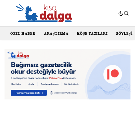
ÖZEL HABER
ARAŞTIRMA
KÖŞE YAZILARI
SÖYLEŞI