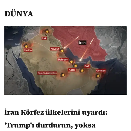
DÜNYA
İran Körfez ülkelerini uyardı:
'Trump'ı durdurun, yoksa