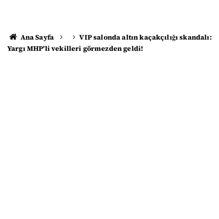
Ana Sayfa
VIP salonda altın kaçakçılığı skandalı:
Yargı MHP'li vekilleri görmezden geldi!