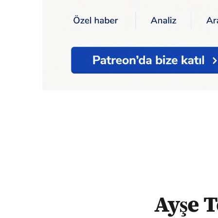
Ana Sayfa
Kadın
Ayşe Tokyaz cinayeti: 'Sü
Ayşe T