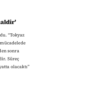
aldir'
ndu. “Tokyaz
e mücadelede
nden sonra
ir. Süreç
atta olacaktı”