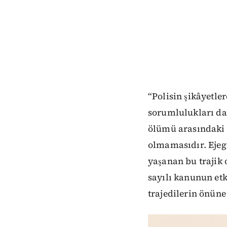
“Polisin şikâyetle
sorumlulukları da
ölümü arasındaki t
olmamasıdır. Ejegü
yaşanan bu trajik
sayılı kanunun et
trajedilerin önüne