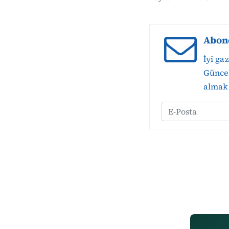
Abon
İyi ga
Güncel
almak 