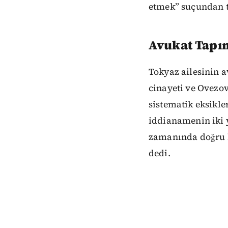
etmek” suçundan t
Avukat Tapın
Tokyaz ailesinin 
cinayeti ve Ovezo
sistematik eksikle
iddianamenin iki 
zamanında doğru b
dedi.