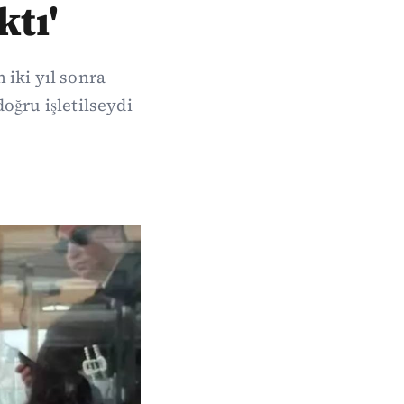
ktı'
 iki yıl sonra
oğru işletilseydi