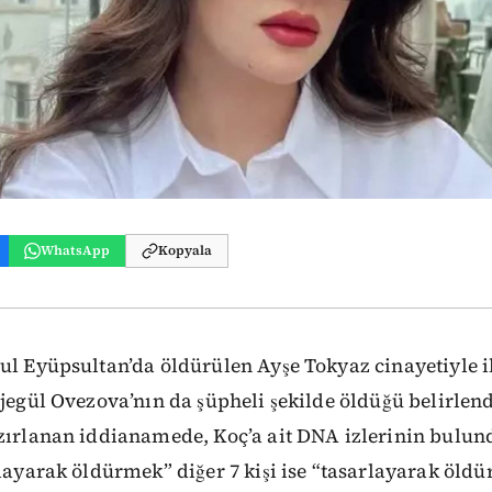
WhatsApp
Kopyala
ul Eyüpsultan’da öldürülen Ayşe Tokyaz cinayetiyle il
Ejegül Ovezova’nın da şüpheli şekilde öldüğü belirlen
zırlanan iddianamede, Koç’a ait DNA izlerinin bulund
rlayarak öldürmek” diğer 7 kişi ise “tasarlayarak öl