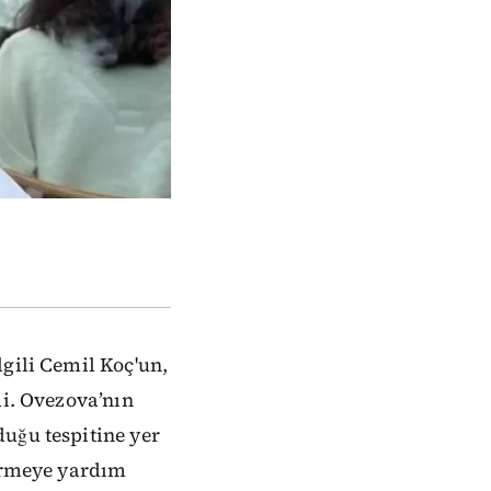
gili Cemil Koç'un,
di. Ovezova’nın
uğu tespitine yer
dürmeye yardım