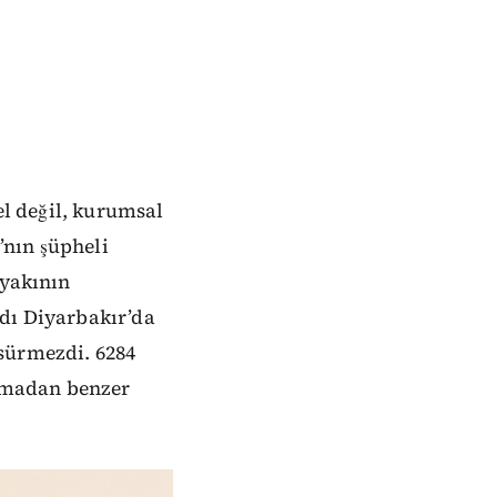
el değil, kurumsal
’nın şüpheli
 yakının
ydı Diyarbakır’da
sürmezdi. 6284
nmadan benzer