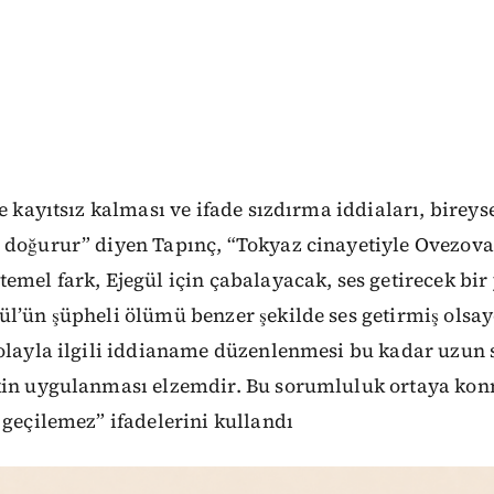
re kayıtsız kalması ve ifade sızdırma iddiaları, bireys
 doğurur” diyen Tapınç, “Tokyaz cinayetiyle Ovezova
emel fark, Ejegül için çabalayacak, ses getirecek bir
l’ün şüpheli ölümü benzer şekilde ses getirmiş olsa
 olayla ilgili iddianame düzenlenmesi bu kadar uzun 
kin uygulanması elzemdir. Bu sorumluluk ortaya ko
 geçilemez” ifadelerini kullandı