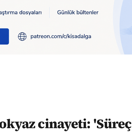
reç doğru işletilseydi hayatta olacaktı'
okyaz cinayeti: 'Süre