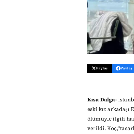
Paylaş
Paylaş
Kısa Dalga-
İstanb
eski kız arkadaşı 
ölümüyle ilgili ha
verildi. Koç,“tasa