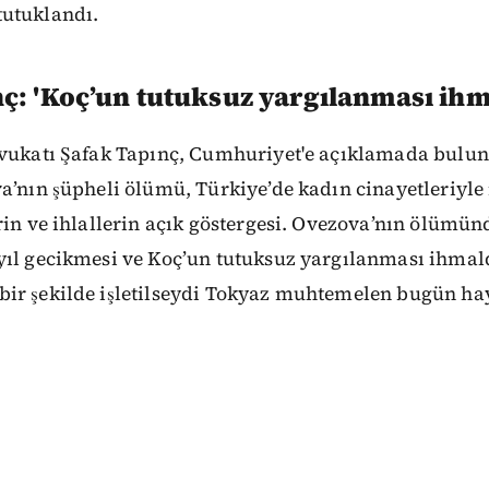
utuklandı.
ç: 'Koç’un tutuksuz yargılanması ihm
avukatı Şafak Tapınç, Cumhuriyet'e açıklamada bulu
va’nın şüpheli ölümü, Türkiye’de kadın cinayetleriyl
rin ve ihlallerin açık göstergesi. Ovezova’nın ölümü
yıl gecikmesi ve Koç’un tutuksuz yargılanması ihmald
ir şekilde işletilseydi Tokyaz muhtemelen bugün hay