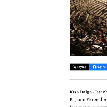
Paylaş
Paylaş
Kısa Dalga -
İstanb
Başkanı Ekrem İma