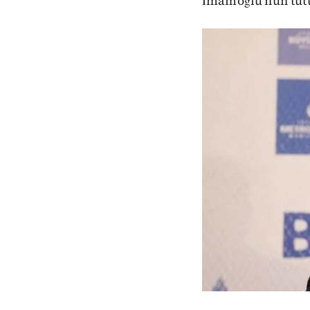
İmamoğlu’nun tutu