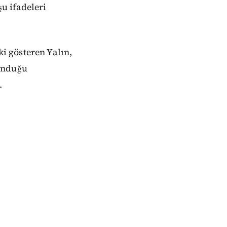
u ifadeleri
i gösteren Yalın,
lunduğu
.