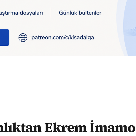
m İmamoğlu'na destek veren sanatçılara konser yasağı
lıktan Ekrem İmamo