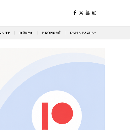
GA TV
DÜNYA
EKONOMI
DAHA FAZLA
▼