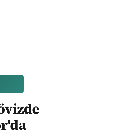
Dövizde
r'da