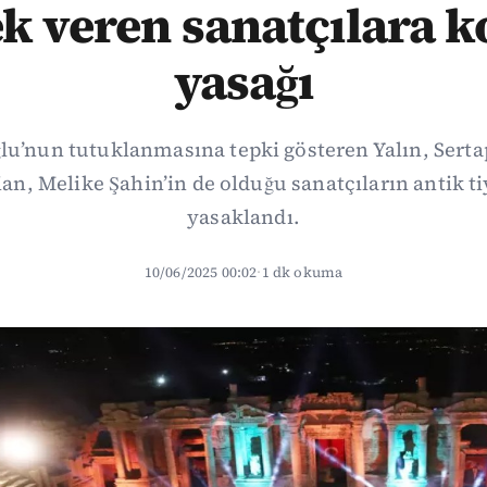
k veren sanatçılara 
yasağı
’nun tutuklanmasına tepki gösteren Yalın, Serta
an, Melike Şahin’in de olduğu sanatçıların antik ti
yasaklandı.
10/06/2025 00:02
·
1 dk okuma