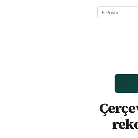
Çerçev
rek