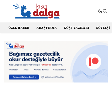
ÖZEL HABER
ARAŞTIRMA
KÖŞE YAZILARI
SÖYLEŞI