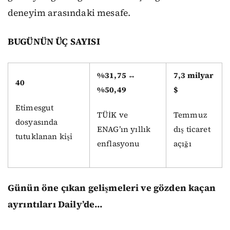
deneyim arasındaki mesafe.
BUGÜNÜN ÜÇ SAYISI
%31,75 ↔
7,3 milyar
40
%50,49
$
Etimesgut
TÜİK ve
Temmuz
dosyasında
ENAG’ın yıllık
dış ticaret
tutuklanan kişi
enflasyonu
açığı
Günün öne çıkan gelişmeleri ve gözden kaçan
ayrıntıları Daily’de…