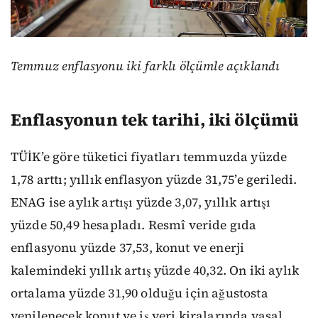
Temmuz enflasyonu iki farklı ölçümle açıklandı
Enflasyonun tek tarihi, iki ölçümü
TÜİK’e göre tüketici fiyatları temmuzda yüzde
1,78 arttı; yıllık enflasyon yüzde 31,75’e geriledi.
ENAG ise aylık artışı yüzde 3,07, yıllık artışı
yüzde 50,49 hesapladı. Resmî veride gıda
enflasyonu yüzde 37,53, konut ve enerji
kalemindeki yıllık artış yüzde 40,32. On iki aylık
ortalama yüzde 31,90 olduğu için ağustosta
yenilenecek konut ve iş yeri kiralarında yasal