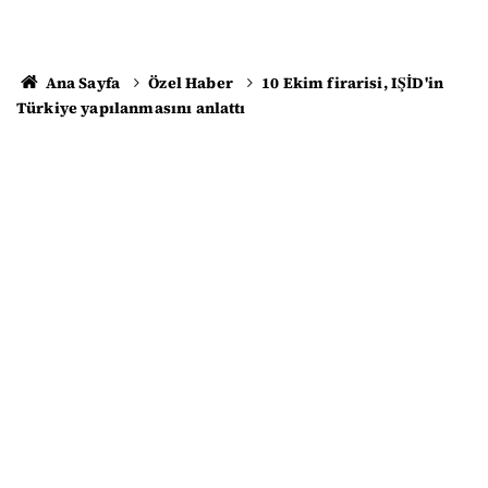
Ana Sayfa
Özel Haber
10 Ekim firarisi, IŞİD'in
Türkiye yapılanmasını anlattı