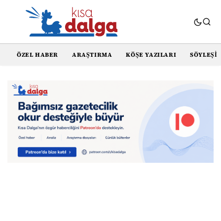
ÖZEL HABER
ARAŞTIRMA
KÖŞE YAZILARI
SÖYLEŞI