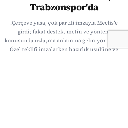
Trabzonspor'da
.Çerçeve yasa, çok partili imzayla Meclis'e
girdi; fakat destek, metin ve yöntem
konusunda uzlaşma anlamına gelmiyor. Özgür
Özel teklifi imzalarken hazırlık usulüne ve
demokratikleşme başlıklarının dışarıda
bırakılmasına şerh düştü. Asıl eşik cuma
günkü komisyon: On iki maddelik erteleme
mekanizmasının kimleri, hangi koşulla ve ne
zaman kapsayacağı orada somutlaşacak.
06/08/2026 19:41
·